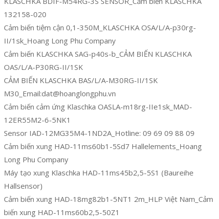
KLASCHKA BDIF-M54RG-3S SENSOR_Cảm biến KLASCHKA
132158-020
Cảm biến tiệm cận 0,1-350M_KLASCHKA OSA/L/A-p30rg-
II/1sk_Hoang Long Phu Company
Cảm biến KLASCHKA SAG-p40s-b_CẢM BIẾN KLASCHKA
OAS/L/A-P30RG-II/1SK
CẢM BIẾN KLASCHKA BAS/L/A-M30RG-II/1SK
M30_Email:dat@hoanglongphu.vn
Cảm biến cảm ứng Klaschka OASLA-m18rg-IIe1sk_MAD-
12ER55M2-6-5NK1
Sensor IAD-12MG35M4-1ND2A_Hotline: 09 69 09 88 09
Cảm biến xung HAD-11ms60b1-5Sd7 Hallelements_Hoang
Long Phu Company
Máy tạo xung Klaschka HAD-11ms45b2,5-5S1 (Baureihe
Hallsensor)
Cảm biến xung HAD-18mg82b1-5NT1 2m_HLP Việt Nam_Cảm
biến xung HAD-11ms60b2,5-50Z1