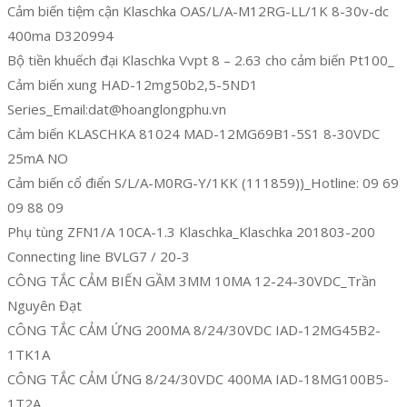
Cảm biến tiệm cận Klaschka OAS/L/A-M12RG-LL/1K 8-30v-dc
400ma D320994
Bộ tiền khuếch đại Klaschka Vvpt 8 – 2.63 cho cảm biến Pt100_
Cảm biến xung HAD-12mg50b2,5-5ND1
Series_Email:dat@hoanglongphu.vn
Cảm biến KLASCHKA 81024 MAD-12MG69B1-5S1 8-30VDC
25mA NO
Cảm biến cổ điển S/L/A-M0RG-Y/1KK (111859))_Hotline: 09 69
09 88 09
Phụ tùng ZFN1/A 10CA-1.3 Klaschka_Klaschka 201803-200
Connecting line BVLG7 / 20-3
CÔNG TẮC CẢM BIẾN GẦM 3MM 10MA 12-24-30VDC_Trần
Nguyên Đạt
CÔNG TẮC CẢM ỨNG 200MA 8/24/30VDC IAD-12MG45B2-
1TK1A
CÔNG TẮC CẢM ỨNG 8/24/30VDC 400MA IAD-18MG100B5-
1T2A