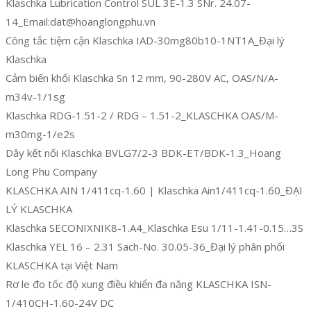
Klaschka Lubrication Control SUL 3E-1.3 SNr. 24.07-
14_Email:dat@hoanglongphu.vn
Công tắc tiệm cận Klaschka IAD-30mg80b10-1NT1A_Đại lý
Klaschka
Cảm biến khối Klaschka Sn 12 mm, 90-280V AC, OAS/N/A-
m34v-1/1sg
Klaschka RDG-1.51-2 / RDG – 1.51-2_KLASCHKA OAS/M-
m30mg-1/e2s
Dây kết nối Klaschka BVLG7/2-3 BDK-ET/BDK-1.3_Hoang
Long Phu Company
KLASCHKA AIN 1/411cq-1.60 | Klaschka Ain1/411cq-1.60_ĐẠI
LÝ KLASCHKA
Klaschka SECONIXNIK8-1.A4_Klaschka Esu 1/11-1.41-0.15…3S
Klaschka YEL 16 – 2.31 Sach-No. 30.05-36_Đại lý phân phối
KLASCHKA tại Việt Nam
Rơ le đo tốc độ xung điều khiển đa năng KLASCHKA ISN-
1/410CH-1.60-24V DC