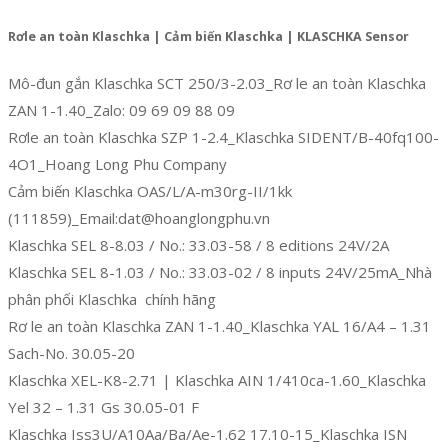
Rơle an toàn Klaschka | Cảm biến Klaschka | KLASCHKA Sensor
Mô-đun gắn Klaschka SCT 250/3-2.03_Rơ le an toàn Klaschka
ZAN 1-1.40_Zalo: 09 69 09 88 09
Rơle an toàn Klaschka SZP 1-2.4_Klaschka SIDENT/B-40fq100-
4O1_Hoang Long Phu Company
Cảm biến Klaschka OAS/L/A-m30rg-II/1kk
(111859)_Email:dat@hoanglongphu.vn
Klaschka SEL 8-8.03 / No.: 33.03-58 / 8 editions 24V/2A
Klaschka SEL 8-1.03 / No.: 33.03-02 / 8 inputs 24V/25mA_Nhà
phân phối Klaschka chính hãng
Rơ le an toàn Klaschka ZAN 1-1.40_Klaschka YAL 16/A4 – 1.31
Sach-No. 30.05-20
Klaschka XEL-K8-2.71 | Klaschka AIN 1/410ca-1.60_Klaschka
Yel 32 – 1.31 Gs 30.05-01 F
Klaschka Iss3U/A10Aa/Ba/Ae-1.62 17.10-15_Klaschka ISN