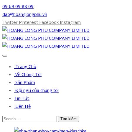
09 69 09 88 09
dat@hoanglongphu.vn
Twitter
Pinterest
Facebook
Instagram
Trang Chủ
Về Chúng Tôi
Sản Phẩm
Đội ngũ của chúng tôi
Tin Tức
Liên Hệ