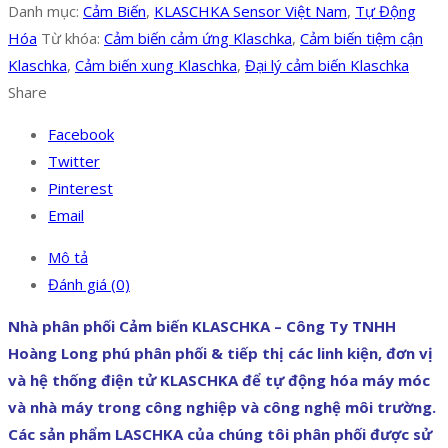
Danh mục:
Cảm Biến
,
KLASCHKA Sensor Việt Nam
,
Tự Động
Hóa
Từ khóa:
Cảm biến cảm ứng Klaschka
,
Cảm biến tiệm cận
Klaschka
,
Cảm biến xung Klaschka
,
Đại lý cảm biến Klaschka
Share
Facebook
Twitter
Pinterest
Email
Mô tả
Đánh giá (0)
Nhà phân phối Cảm biến KLASCHKA – Công Ty TNHH
Hoàng Long phú phân phối & tiếp thị các linh kiện, đơn vị
và hệ thống điện tử KLASCHKA để tự động hóa máy móc
và nhà máy trong công nghiệp và công nghệ môi trường.
Các sản phẩm LASCHKA của chúng tôi phân phối được sử