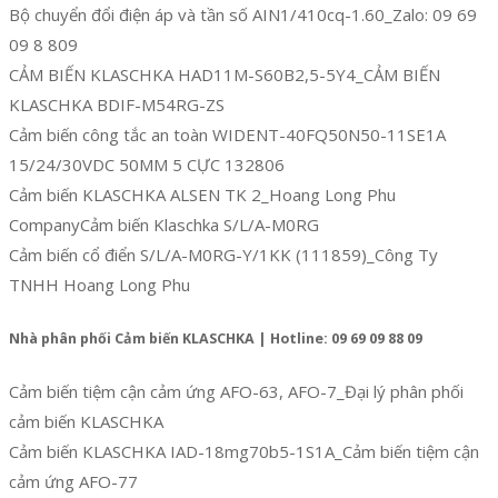
Bộ chuyển đổi điện áp và tần số AIN1/410cq-1.60_Zalo: 09 69
09 8 809
CẢM BIẾN KLASCHKA HAD11M-S60B2,5-5Y4_CẢM BIẾN
KLASCHKA BDIF-M54RG-ZS
Cảm biến công tắc an toàn WIDENT-40FQ50N50-11SE1A
15/24/30VDC 50MM 5 CỰC 132806
Cảm biến KLASCHKA ALSEN TK 2_Hoang Long Phu
CompanyCảm biến Klaschka S/L/A-M0RG
Cảm biến cổ điển S/L/A-M0RG-Y/1KK (111859)_Công Ty
TNHH Hoang Long Phu
Nhà phân phối Cảm biến KLASCHKA | Hotline: 09 69 09 88 09
Cảm biến tiệm cận cảm ứng AFO-63, AFO-7_Đại lý phân phối
cảm biến KLASCHKA
Cảm biến KLASCHKA IAD-18mg70b5-1S1A_Cảm biến tiệm cận
cảm ứng AFO-77