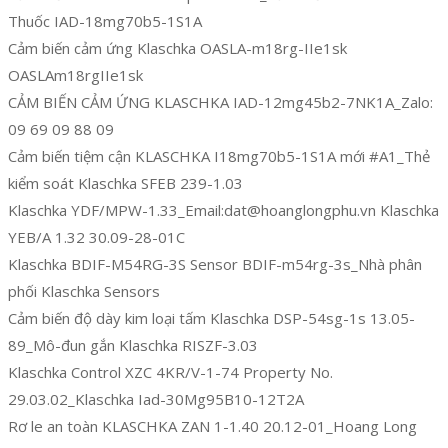
Thuốc IAD-18mg70b5-1S1A
Cảm biến cảm ứng Klaschka OASLA-m18rg-IIe1sk
OASLAm18rgIIe1sk
CẢM BIẾN CẢM ỨNG KLASCHKA IAD-12mg45b2-7NK1A_Zalo:
09 69 09 88 09
Cảm biến tiệm cận KLASCHKA I18mg70b5-1S1A mới #A1_Thẻ
kiểm soát Klaschka SFEB 239-1.03
Klaschka YDF/MPW-1.33_Email:dat@hoanglongphu.vn Klaschka
YEB/A 1.32 30.09-28-01C
Klaschka BDIF-M54RG-3S Sensor BDIF-m54rg-3s_Nhà phân
phối Klaschka Sensors
Cảm biến độ dày kim loại tấm Klaschka DSP-54sg-1s 13.05-
89_Mô-đun gắn Klaschka RISZF-3.03
Klaschka Control XZC 4KR/V-1-74 Property No.
29.03.02_Klaschka Iad-30Mg95B10-12T2A
Rơ le an toàn KLASCHKA ZAN 1-1.40 20.12-01_Hoang Long