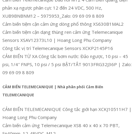
phản xạ ngược phân cực 12 đến 24 VDC, 500 Hz,
XUB9BNBNM12 – 5975953_Zalo: 09 69 09 8 809
Cảm biến tiệm cận cảm ứng dòng phổ thông XS630B1MAL2
Cảm biến tiệm cận dạng thùng ren cảm ứng Telemecanique
Sensors XSAV12373L10 | Hoang Long Phu Company
Công tắc vị trí Telemecanique Sensors XCKP2145P16
CẢM BIẾN TỪ XA Công tắc bơm nước: Đảo ngược, 10 psi – 45
psi, 1/4″ FNPS, 10 psi / 5 psi BẬT/TẮT 9013FRG32J36P | Zalo:
09 69 09 8 809
CẢM BIẾN TELEMECANIQUE | Nhà phân phối Cảm Biến
TELEMECANIQUE
CẢM BIẾN TELEMECANIQUE Công tắc giới hạn XCKJ10511H7 |
Hoang Long Phu Company
Cảm biến cảm ứng Telemecanique XS8 40 x 40 x 70 PBT,
Sn40mm, 12..48VDC, M12