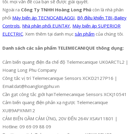
tôi. mọi vấn đề của bạn sẽ được giải quyết.
Ngoài ra
Công Ty TNHH Hoàng Long Phú
còn là nhà phân
phối
Máy biến áp TECNOCABLAGGI
,
Bộ điều khiển TBI-Bailey
Controls
,
Nhà phân phối EUNTAY
,
Máy biến áp SUPERIOR
ELECTRIC
. Xem thêm tại danh mục
sản phẩm
của chúng tôi.
Danh sách các sản phẩm TELEMECANIQUE thông dụng:
Cảm biến quang điện đa chế độ Telemecanique UK0ARCTL2 |
Hoang Long Phu Company
Công tắc vị trí Telemecanique Sensors XCKD2127P16 |
Email:dat@hoanglongphu.vn
Cần gạt công tắc giới hạnTelemecanique Sensors XCKJ10541
Cảm biến quang điện phản xạ ngược Telemecanique
XUB9APXNM12
CẢM BIẾN GẦM CẢM ỨNG, 20V ĐẾN 264V XSAV11801 |
Hotline: 09 69 09 88 09