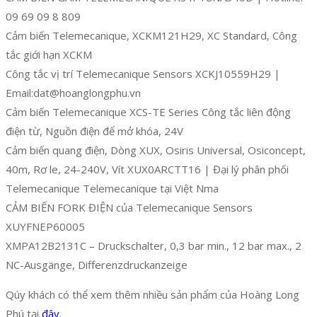
09 69 09 8 809
Cảm biến Telemecanique, XCKM121H29, XC Standard, Công
tắc giới hạn XCKM
Công tắc vị trí Telemecanique Sensors XCKJ10559H29 |
Email:dat@hoanglongphu.vn
Cảm biến Telemecanique XCS-TE Series Công tắc liên động
điện từ, Nguồn điện để mở khóa, 24V
Cảm biến quang điện, Dòng XUX, Osiris Universal, Osiconcept,
40m, Rơ le, 24-240V, Vít XUX0ARCTT16 | Đại lý phân phối
Telemecanique Telemecanique tại Việt Nma
CẢM BIẾN FORK ĐIỆN của Telemecanique Sensors
XUYFNEP60005
XMPA12B2131C – Druckschalter, 0,3 bar min., 12 bar max., 2
NC-Ausgänge, Differenzdruckanzeige
Qúy khách có thể xem thêm nhiều sản phẩm của Hoàng Long
Phú tại
đây
.