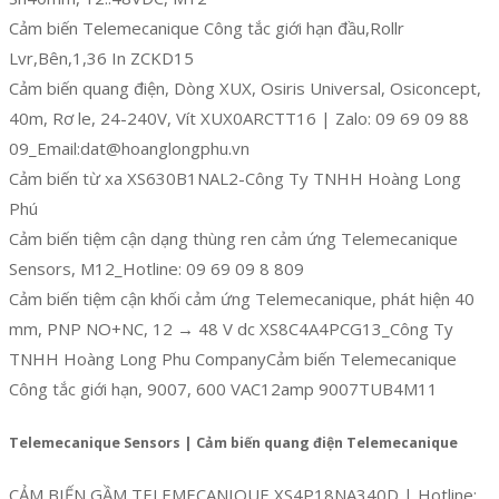
Cảm biến Telemecanique Công tắc giới hạn đầu,Rollr
Lvr,Bên,1,36 In ZCKD15
Cảm biến quang điện, Dòng XUX, Osiris Universal, Osiconcept,
40m, Rơ le, 24-240V, Vít XUX0ARCTT16 | Zalo: 09 69 09 88
09_Email:dat@hoanglongphu.vn
Cảm biến từ xa XS630B1NAL2-Công Ty TNHH Hoàng Long
Phú
Cảm biến tiệm cận dạng thùng ren cảm ứng Telemecanique
Sensors, M12_Hotline: 09 69 09 8 809
Cảm biến tiệm cận khối cảm ứng Telemecanique, phát hiện 40
mm, PNP NO+NC, 12 → 48 V dc XS8C4A4PCG13_Công Ty
TNHH Hoàng Long Phu CompanyCảm biến Telemecanique
Công tắc giới hạn, 9007, 600 VAC12amp 9007TUB4M11
Telemecanique Sensors | Cảm biến quang điện Telemecanique
CẢM BIẾN GẦM TELEMECANIQUE XS4P18NA340D | Hotline: