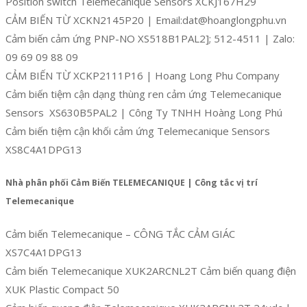
Position switch Telemecanique Sensors XCKJ167H29
CẢM BIẾN TỪ XCKN2145P20 | Email:dat@hoanglongphu.vn
Cảm biến cảm ứng PNP-NO XS518B1PAL2]; 512-4511 | Zalo:
09 69 09 88 09
CẢM BIẾN TỪ XCKP2111P16 | Hoang Long Phu Company
Cảm biến tiệm cận dạng thùng ren cảm ứng Telemecanique
Sensors XS630B5PAL2 | Công Ty TNHH Hoàng Long Phú
Cảm biến tiệm cận khối cảm ứng Telemecanique Sensors
XS8C4A1DPG13
Nhà phân phối Cảm Biến TELEMECANIQUE | Công tắc vị trí
Telemecanique
Cảm biến Telemecanique – CÔNG TẮC CẢM GIÁC
XS7C4A1DPG13
Cảm biến Telemecanique XUK2ARCNL2T Cảm biến quang điện
XUK Plastic Compact 50