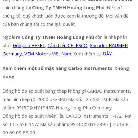
chính hãng tại
Công Ty TNHH Hoàng Long Phú.
Đến với
chúng tôi quý khách luôn được xem là thượng đế. Mọi vấn đề
của bạn chúng tôi có thể giải quyết.
Ngoài ra
Công Ty TNHH Hoàng Long Phú
còn là nhà phân
phối
Động cơ BESEL
,
Cảm biến CELESCO
,
Encoder BAUMER
Germany
,
VEM Motors Việt Nam.
Xem thêm tại
ĐÂY
.
Xem thêm một số mặt hàng
Carbo Instruments
thông
dụng:
Đồng hồ đo áp suất bằng thép không gỉ CARBO Instruments,
màn hình kép (0-2000 psi/kPa) Mã số: L25-SSL-2.0K Mã sản
phẩm: 9SIBDJXHY19467-Hoang Long Phu Company
Đồng hồ đo áp suất nhiên liệu CARBO Instruments 1-1/2″ Mã
số: L15-SSF-15W Mã sản phẩm: 9SIBDJXHYE2995 | Hotline:
09 69 09 88 09