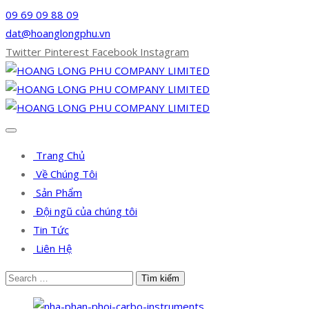
09 69 09 88 09
dat@hoanglongphu.vn
Twitter
Pinterest
Facebook
Instagram
Trang Chủ
Về Chúng Tôi
Sản Phẩm
Đội ngũ của chúng tôi
Tin Tức
Liên Hệ