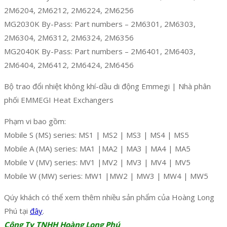
2M6204, 2M6212, 2M6224, 2M6256
MG2030K By-Pass: Part numbers – 2M6301, 2M6303,
2M6304, 2M6312, 2M6324, 2M6356
MG2040K By-Pass: Part numbers – 2M6401, 2M6403,
2M6404, 2M6412, 2M6424, 2M6456
Bộ trao đổi nhiệt không khí-dầu di động Emmegi | Nhà phân
phối EMMEGI Heat Exchangers
Phạm vi bao gồm:
Mobile S (MS) series: MS1 | MS2 | MS3 | MS4 | MS5
Mobile A (MA) series: MA1 |MA2 | MA3 | MA4 | MA5
Mobile V (MV) series: MV1 |MV2 | MV3 | MV4 | MV5
Mobile W (MW) series: MW1 |MW2 | MW3 | MW4 | MW5
Qúy khách có thể xem thêm nhiều sản phẩm của Hoàng Long
Phú tại
đây
.
Công Ty TNHH Hoàng Long Phú