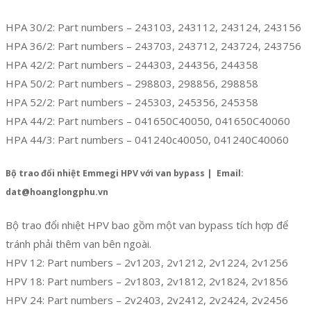
HPA 30/2: Part numbers – 243103, 243112, 243124, 243156
HPA 36/2: Part numbers – 243703, 243712, 243724, 243756
HPA 42/2: Part numbers – 244303, 244356, 244358
HPA 50/2: Part numbers – 298803, 298856, 298858
HPA 52/2: Part numbers – 245303, 245356, 245358
HPA 44/2: Part numbers – 041650C40050, 041650C40060
HPA 44/3: Part numbers – 041240c40050, 041240C40060
Bộ trao đổi nhiệt Emmegi HPV với van bypass | Email:
dat@hoanglongphu.vn
Bộ trao đổi nhiệt HPV bao gồm một van bypass tích hợp để
tránh phải thêm van bên ngoài.
HPV 12: Part numbers – 2v1203, 2v1212, 2v1224, 2v1256
HPV 18: Part numbers – 2v1803, 2v1812, 2v1824, 2v1856
HPV 24: Part numbers – 2v2403, 2v2412, 2v2424, 2v2456