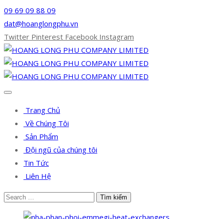
09 69 09 88 09
dat@hoanglongphu.vn
Twitter
Pinterest
Facebook
Instagram
Trang Chủ
Về Chúng Tôi
Sản Phẩm
Đội ngũ của chúng tôi
Tin Tức
Liên Hệ