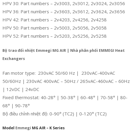
HPV 30: Part numbers – 2v3003, 2v3012, 2v3024, 2v3056
HPV 36: Part numbers – 2v3603, 2v3612, 2v3624, 2v3656
HPV 42: Part numbers – 2v4203, 2v4256, 2v4258
HPV 50: Part numbers – 2v5003, 2v5056, 2v5058
HPV 52: Part numbers – 2v5203, 2v5256, 2v5258
Bộ trao đổi nhiệt Emmegi MG AIR | Nhà phân phối EMMEGI Heat
Exchangers
Fan motor type: 230vAC 50/60 Hz | 230vAC-400vAC
50/60Hz | 230vAC 400vAC – 50Hz / 265vAC-460vAC – 60Hz
| 12vDC | 24vDC
Fixed thermostat: 40-28° | 50-38° | 60-48° | 70-58° | 80-
68° | 90-78°
Bộ điều chỉnh nhiệt độ: 0-90° (TC2) | 0-120° (TC2)
Model
Emmegi
MG AIR – K Series