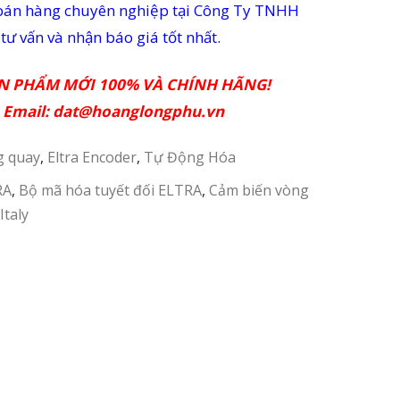
ũ bán hàng chuyên nghiệp tại Công Ty TNHH
ư vấn và nhận báo giá tốt nhất.
ẢN PHẨM MỚI 100% VÀ CHÍNH HÃNG!
 – Email: dat@hoanglongphu.vn
g quay
,
Eltra Encoder
,
Tự Động Hóa
RA
,
Bộ mã hóa tuyết đối ELTRA
,
Cảm biến vòng
Italy