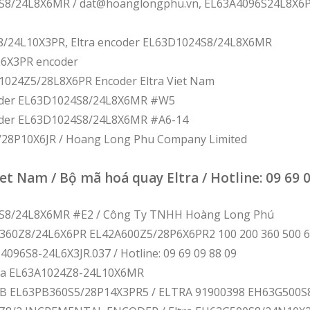
S8/24L8X6MR / dat@hoanglongphu.vn, EL63A4096S24L8X6PR
/24L10X3PR, Eltra encoder EL63D1024S8/24L8X6MR
L6X3PR encoder
FA1024Z5/28L8X6PR Encoder Eltra Viet Nam
coder EL63D1024S8/24L8X6MR #W5
coder EL63D1024S8/24L8X6MR #A6-14
/28P10X6JR / Hoang Long Phu Company Limited
et Nam / Bộ mã hoá quay Eltra / Hotline: 09 69 
S8/24L8X6MR #E2 / Công Ty TNHH Hoàng Long Phú
A360Z8/24L6X6PR EL42A600Z5/28P6X6PR2 100 200 360 500 
4096S8-24L6X3JR.037 / Hotline: 09 69 09 88 09
tra EL63A1024Z8-24L10X6MR
3PB EL63PB360S5/28P14X3PR5 / ELTRA 91900398 EH63G500S