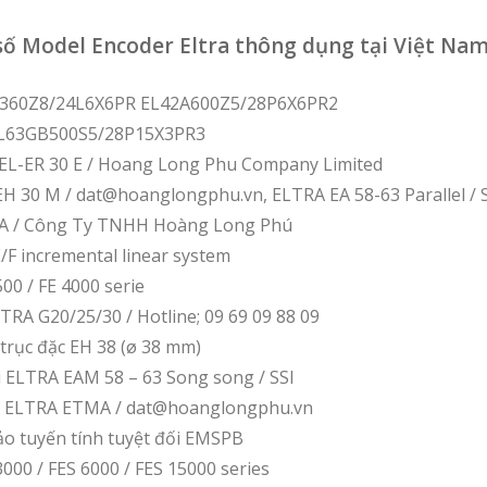
ố Model Encoder Eltra thông dụng tại Việt Nam
0A360Z8/24L6X6PR EL42A600Z5/28P6X6PR2
EL63GB500S5/28P15X3PR3
EL-ER 30 E / Hoang Long Phu Company Limited
H 30 M / dat@hoanglongphu.vn, ELTRA EA 58-63 Parallel / 
RA / Công Ty TNHH Hoàng Long Phú
F incremental linear system
00 / FE 4000 serie
TRA G20/25/30 / Hotline; 09 69 09 88 09
trục đặc EH 38 (ø 38 mm)
i ELTRA EAM 58 – 63 Song song / SSI
nh ELTRA ETMA / dat@hoanglongphu.vn
ảo tuyến tính tuyệt đối EMSPB
000 / FES 6000 / FES 15000 series