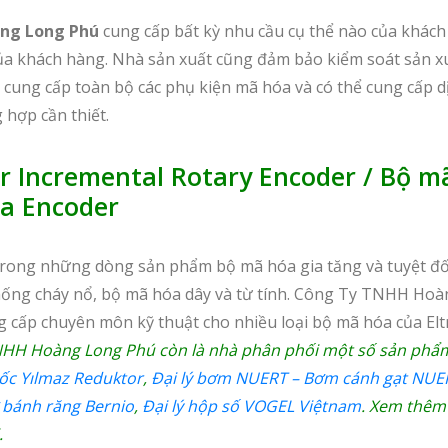
ng Long Phú
cung cấp bất kỳ nhu cầu cụ thể nào của khách
ủa khách hàng. Nhà sản xuất cũng đảm bảo kiểm soát sản x
ôi cung cấp toàn bộ các phụ kiện mã hóa và có thể cung cấp d
hợp cần thiết.
er Incremental Rotary Encoder / Bộ m
ra Encoder
rong những dòng sản phẩm bộ mã hóa gia tăng và tuyệt đố
ống cháy nổ, bộ mã hóa dây và từ tính. Công Ty TNHH Hoà
g cấp chuyên môn kỹ thuật cho nhiều loại bộ mã hóa của Elt
NHH Hoàng Long Phú còn là nhà phân phối một số sản phẩ
ốc Yılmaz Reduktor
,
Đại lý bơm NUERT – Bơm cánh gạt NUE
 bánh răng Bernio
,
Đại lý hộp số VOGEL Việtnam
. Xem thêm
.