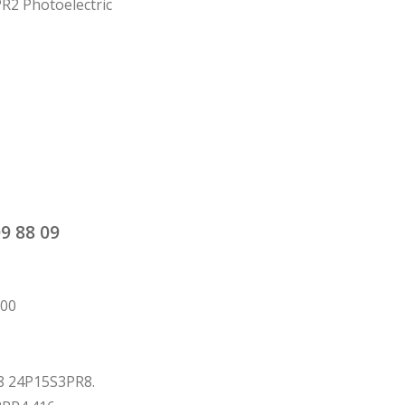
2 Photoelectric
09 88 09
600
8 24P15S3PR8.