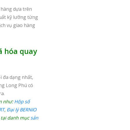
 hàng dựa trên
uất kỹ lưỡng từng
ịch vụ giao hàng
ã hóa quay
i đa dạng nhất,
ng Long Phú có
ra.
m như:
Hộp số
RT
,
Đại lý BERNIO
 tại danh mục
sản