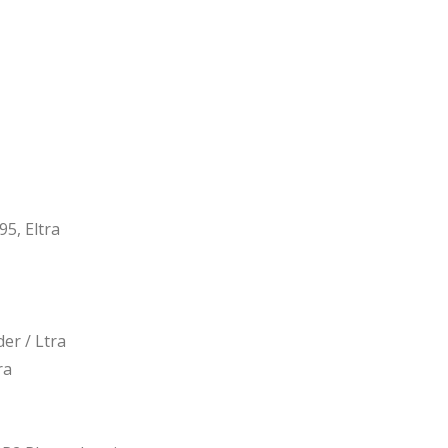
5, Eltra
er / Ltra
ra