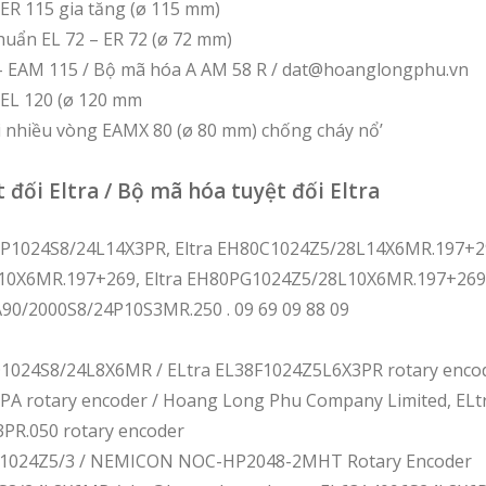
ER 115 gia tăng (ø 115 mm)
uẩn EL 72 – ER 72 (ø 72 mm)
 EAM 115 / Bộ mã hóa A AM 58 R / dat@hoanglongphu.vn
 EL 120 (ø 120 mm
i nhiều vòng EAMX 80 (ø 80 mm) chống cháy nổ’
 đối Eltra / Bộ mã hóa tuyệt đối Eltra
0P1024S8/24L14X3PR, Eltra EH80C1024Z5/28L14X6MR.197+29
0X6MR.197+269, Eltra EH80PG1024Z5/28L10X6MR.197+269
A90/2000S8/24P10S3MR.250 . 09 69 09 88 09
D1024S8/24L8X6MR / ELtra EL38F1024Z5L6X3PR rotary encod
A rotary encoder / Hoang Long Phu Company Limited, ELt
PR.050 rotary encoder
0A1024Z5/3 / NEMICON NOC-HP2048-2MHT Rotary Encoder