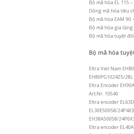
Bộ mã hóa EL 115 – 
Dòng mã hóa tiêu ch
Bộ mã hóa EAM 90 –
Bộ mã hóa gia tăng
Bộ mã hóa tuyệt đố
Bộ mã hóa tuyệt
Eltra Viet Nam EH8
EH80PG1024Z5/28L1
Eltra Encoder EH90
Art.Nr. 10540
Eltra encoder EL63
EL30E500S8/24P4X3P
EH38A500S8/24P6X3
Eltra encoder EL4