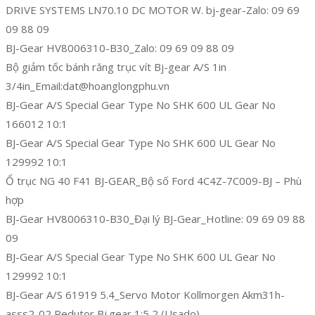
DRIVE SYSTEMS LN70.10 DC MOTOR W. bj-gear-Zalo: 09 69
09 88 09
BJ-Gear HV8006310-B30_Zalo: 09 69 09 88 09
Bộ giảm tốc bánh răng trục vít Bj-gear A/S 1in
3/4in_Email:dat@hoanglongphu.vn
BJ-Gear A/S Special Gear Type No SHK 600 UL Gear No
166012 10:1
BJ-Gear A/S Special Gear Type No SHK 600 UL Gear No
129992 10:1
Ổ trục NG 40 F41 BJ-GEAR_Bộ số Ford 4C4Z-7C009-BJ – Phù
hợp
BJ-Gear HV8006310-B30_Đại lý BJ-Gear_Hotline: 09 69 09 88
09
BJ-Gear A/S Special Gear Type No SHK 600 UL Gear No
129992 10:1
BJ-Gear A/S 61919 5.4_Servo Motor Kollmorgen Akm31h-
asss2-02 Redutor Bj.gear 1:5,2 (Usado)