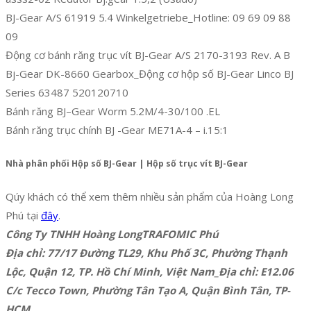
BJ-Gear A/S 61919 5.4 Winkelgetriebe_Hotline: 09 69 09 88
09
Động cơ bánh răng trục vít BJ-Gear A/S 2170-3193 Rev. A B
Bj-Gear DK-8660 Gearbox_Động cơ hộp số BJ-Gear Linco BJ
Series 63487 520120710
Bánh răng BJ–Gear Worm 5.2M/4-30/100 .EL
Bánh răng trục chính BJ -Gear ME71A-4 – i.15:1
Nhà phân phối Hộp số BJ-Gear | Hộp số trục vít BJ-Gear
Qúy khách có thể xem thêm nhiều sản phẩm của Hoàng Long
Phú tại
đây
.
Công Ty TNHH Hoàng LongTRAFOMIC Phú
Địa chỉ: 77/17 Đường TL29, Khu Phố 3C, Phường Thạnh
Lộc, Quận 12, TP. Hồ Chí Minh, Việt Nam_Địa chỉ: E12.06
C/c Tecco Town, Phường Tân Tạo A, Quận Bình Tân, TP-
HCM