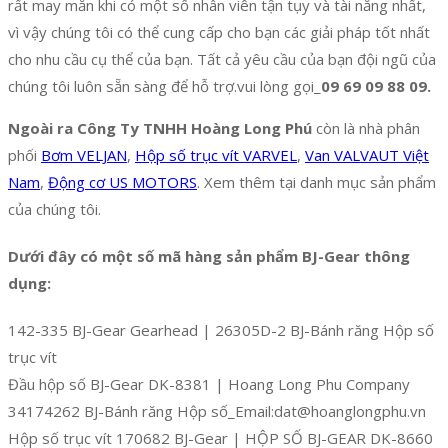
rất may mắn khi có một số nhân viên tận tụy và tài năng nhất,
vì vậy chúng tôi có thể cung cấp cho bạn các giải pháp tốt nhất
cho nhu cầu cụ thể của bạn. Tất cả yêu cầu của bạn đội ngũ của
chúng tôi luôn sẵn sàng để hỗ trợ.vui lòng gọi_
09 69 09 88 09.
Ngoài ra Công Ty TNHH Hoàng Long Phú
còn là nhà phân
phối
Bơm VELJAN
,
Hộp số trục vít VARVEL
,
Van VALVAUT Việt
Nam
,
Động cơ US MOTORS
. Xem thêm tại danh mục sản phẩm
của chúng tôi.
Dưới đây có một số mã hàng sản phẩm BJ-Gear thông
dụng:
142-335 BJ-Gear Gearhead | 26305D-2 BJ-Bánh răng Hộp số
trục vít
Đầu hộp số BJ-Gear DK-8381 | Hoang Long Phu Company
34174262 BJ-Bánh răng Hộp số_Email:dat@hoanglongphu.vn
Hộp số trục vít 170682 BJ-Gear | HỘP SỐ BJ-GEAR DK-8660