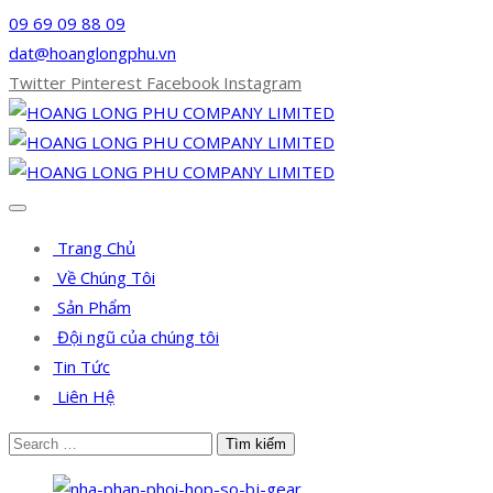
09 69 09 88 09
dat@hoanglongphu.vn
Twitter
Pinterest
Facebook
Instagram
Trang Chủ
Về Chúng Tôi
Sản Phẩm
Đội ngũ của chúng tôi
Tin Tức
Liên Hệ