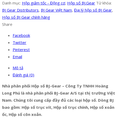
Danh mục:
Hộp giảm tốc - Động cơ
,
Hộp số BJ.Gear
Từ khóa:
BJ Gear Distributors
,
BJ Gear Việt Nam
,
Đại lý hộp số BJ Gear
,
Hộp số BJ Gear chính hãng
Share
Facebook
Twitter
Pinterest
Email
Mô tả
Đánh giá (0)
Nhà phân phối Hộp số BJ-Gear – Công Ty TNHH Hoàng
Long Phú là nhà phân phối BJ-Gear A/S tại thị trường Việt
Nam. Chúng tôi cung cấp đầy đủ các loại hộp số. Dòng BJ
bao gồm: Hộp số trục vít, Hộp số trục chính, Hộp số xoắn
ốc, Hộp số côn xoắn.