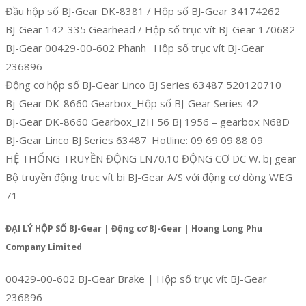
Đầu hộp số BJ-Gear DK-8381 / Hộp số BJ-Gear 34174262
BJ-Gear 142-335 Gearhead / Hộp số trục vít BJ-Gear 170682
BJ-Gear 00429-00-602 Phanh _Hộp số trục vít BJ-Gear
236896
Động cơ hộp số BJ-Gear Linco BJ Series 63487 520120710
Bj-Gear DK-8660 Gearbox_Hộp số BJ-Gear Series 42
Bj-Gear DK-8660 Gearbox_IZH 56 Bj 1956 – gearbox N68D
BJ-Gear Linco BJ Series 63487_Hotline: 09 69 09 88 09
HỆ THỐNG TRUYỀN ĐỘNG LN70.10 ĐỘNG CƠ DC W. bj gear
Bộ truyền động trục vít bi BJ-Gear A/S với động cơ dòng WEG
71
ĐẠI LÝ HỘP SỐ BJ-Gear | Động cơ BJ-Gear | Hoang Long Phu
Company Limited
00429-00-602 BJ-Gear Brake | Hộp số trục vít BJ-Gear
236896