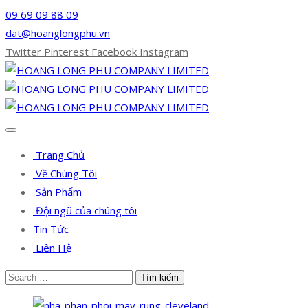
09 69 09 88 09
dat@hoanglongphu.vn
Twitter
Pinterest
Facebook
Instagram
Trang Chủ
Về Chúng Tôi
Sản Phẩm
Đội ngũ của chúng tôi
Tin Tức
Liên Hệ