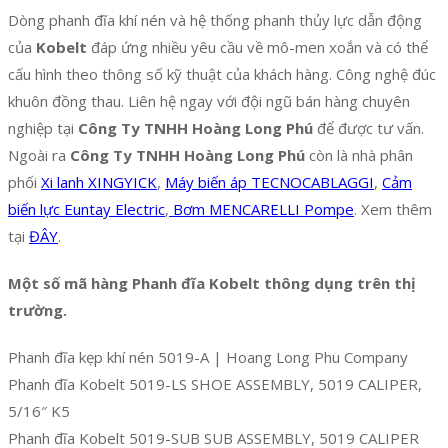
Dòng phanh đĩa khí nén và hệ thống phanh thủy lực dẫn động
của
Kobelt
đáp ứng nhiều yêu cầu về mô-men xoắn và có thể
cấu hình theo thông số kỹ thuật của khách hàng. Công nghệ đúc
khuôn đồng thau. Liên hệ ngay với đội ngũ bán hàng chuyên
nghiệp tại
Công Ty TNHH Hoàng Long Phú
để được tư vấn.
Ngoài ra
Công Ty TNHH Hoàng Long Phú
còn là nhà phân
phối
Xi lanh XINGYICK
,
Máy biến áp TECNOCABLAGGI
,
Cảm
biến lực Euntay Electric
,
Bơm MENCARELLI Pompe
. Xem thêm
tại
ĐÂY
.
Một số mã hàng Phanh đĩa Kobelt thông dụng trên thị
trường.
Phanh đĩa kẹp khí nén 5019-A | Hoang Long Phu Company
Phanh đĩa Kobelt 5019-LS SHOE ASSEMBLY, 5019 CALIPER,
5/16″ K5
Phanh đĩa Kobelt 5019-SUB SUB ASSEMBLY, 5019 CALIPER