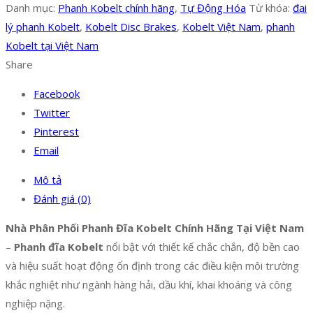
Danh mục:
Phanh Kobelt chính hãng
,
Tự Động Hóa
Từ khóa:
đại
lý phanh Kobelt
,
Kobelt Disc Brakes
,
Kobelt Việt Nam
,
phanh
Kobelt tại Việt Nam
Share
Facebook
Twitter
Pinterest
Email
Mô tả
Đánh giá (0)
Nhà Phân Phối Phanh Đĩa Kobelt Chính Hãng Tại Việt Nam
–
Phanh đĩa Kobelt
nổi bật với thiết kế chắc chắn, độ bền cao
và hiệu suất hoạt động ổn định trong các điều kiện môi trường
khắc nghiệt như ngành hàng hải, dầu khí, khai khoáng và công
nghiệp nặng.