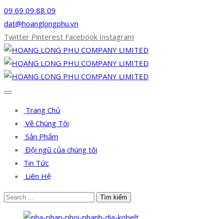
09 69 09 88 09
dat@hoanglongphu.vn
Twitter
Pinterest
Facebook
Instagram
Trang Chủ
Về Chúng Tôi
Sản Phẩm
Đội ngũ của chúng tôi
Tin Tức
Liên Hệ