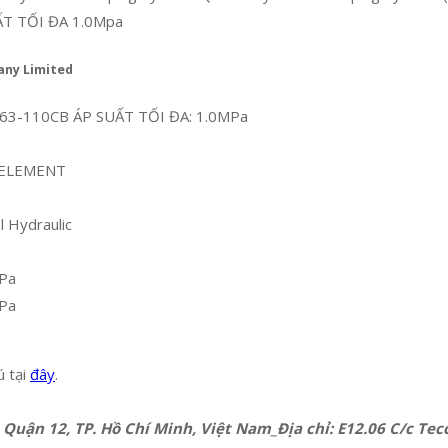
T TỐI ĐA 1.0Mpa
any Limited
3-110CB ÁP SUẤT TỐI ĐA: 1.0MPa
 ELEMENT
 Hydraulic
MPa
MPa
ú tại
đây
.
 Quận 12, TP. Hồ Chí Minh, Việt Nam_Địa chỉ: E12.06 C/c T