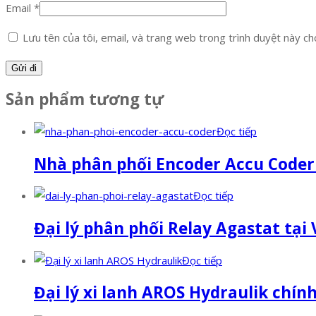
Email
*
Lưu tên của tôi, email, và trang web trong trình duyệt này cho 
Sản phẩm tương tự
Đọc tiếp
Nhà phân phối Encoder Accu Coder
Đọc tiếp
Đại lý phân phối Relay Agastat tại
Đọc tiếp
Đại lý xi lanh AROS Hydraulik chín