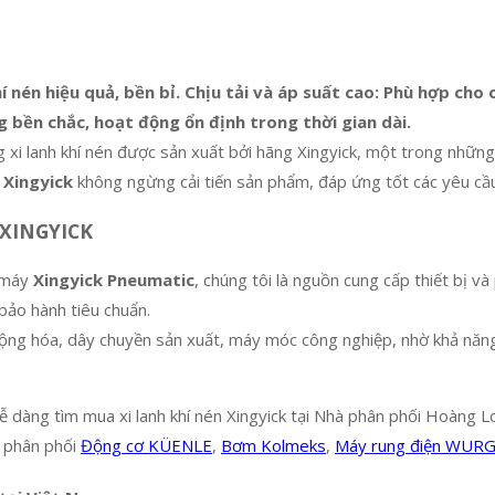
 nén hiệu quả, bền bỉ. Chịu tải và áp suất cao: Phù hợp cho
g bền chắc, hoạt động ổn định trong thời gian dài.
g xi lanh khí nén được sản xuất bởi hãng Xingyick, một trong nhữn
Xingyick
không ngừng cải tiến sản phẩm, đáp ứng tốt các yêu cầu 
n XINGYICK
à máy
Xingyick Pneumatic
, chúng tôi là nguồn cung cấp thiết bị 
bảo hành tiêu chuẩn.
ng hóa, dây chuyền sản xuất, máy móc công nghiệp, nhờ khả năng h
ễ dàng tìm mua xi lanh khí nén Xingyick tại Nhà phân phối Hoàng 
à phân phối
Động cơ KÜENLE
,
Bơm Kolmeks
,
Máy rung điện WUR