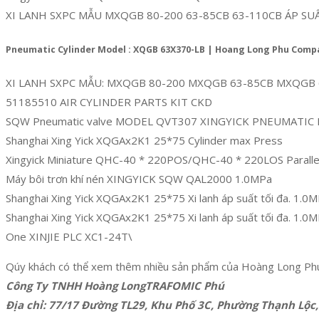
XI LANH SXPC MẪU MXQGB 80-200 63-85CB 63-110CB ÁP SUẤ
Pneumatic Cylinder Model : XQGB 63X370-LB | Hoang Long Phu Comp
XI LANH SXPC MẪU: MXQGB 80-200 MXQGB 63-85CB MXQGB 6
51185510 AIR CYLINDER PARTS KIT CKD
SQW Pneumatic valve MODEL QVT307 XINGYICK PNEUMATIC
Shanghai Xing Yick XQGAx2K1 25*75 Cylinder max Press
Xingyick Miniature QHC-40 * 220POS/QHC-40 * 220LOS Parallel
Máy bôi trơn khí nén XINGYICK SQW QAL2000 1.0MPa
Shanghai Xing Yick XQGAx2K1 25*75 Xi lanh áp suất tối đa. 1.0
Shanghai Xing Yick XQGAx2K1 25*75 Xi lanh áp suất tối đa. 1.0
One XINJIE PLC XC1-24T\
Qúy khách có thể xem thêm nhiều sản phẩm của Hoàng Long Ph
Công Ty TNHH Hoàng LongTRAFOMIC Phú
Địa chỉ: 77/17 Đường TL29, Khu Phố 3C, Phường Thạnh Lộc,