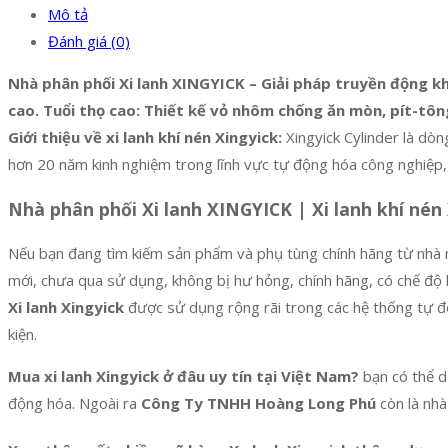
Mô tả
Đánh giá (0)
Nhà phân phối Xi lanh XINGYICK – Giải pháp truyền động khí
cao. Tuổi thọ cao: Thiết kế vỏ nhôm chống ăn mòn, pít-tôn
Giới thiệu về xi lanh khí nén Xingyick:
Xingyick Cylinder là dòn
hơn 20 năm kinh nghiệm trong lĩnh vực tự động hóa công nghiệp,
Nhà phân phối Xi lanh XINGYICK | Xi lanh khí né
Nếu bạn đang tìm kiếm sản phẩm và phụ tùng chính hãng từ nh
mới, chưa qua sử dụng, không bị hư hỏng, chính hãng, có chế độ 
Xi lanh Xingyick
được sử dụng rộng rãi trong các hệ thống tự độ
kiện.
Mua xi lanh Xingyick ở đâu uy tín tại Việt Nam?
bạn có thể d
động hóa. Ngoài ra
Công Ty TNHH Hoàng Long Phú
còn là nh