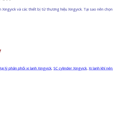
gyick và các thiết bị từ thương hiệu Xingyick. Tại sao nên chọn x
!
ại lý phân phối xi lanh Xingyick
,
SC cylinder Xingyick
,
Xi lanh khí nén