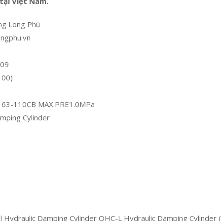
tại Việt Nam.
ng Long Phú
ongphu.vn
 09
100)
 63-110CB MAX.PRE1.0MPa
mping Cylinder
Hydraulic Damping Cylinder QHC-L Hydraulic Damping Cylinder (S