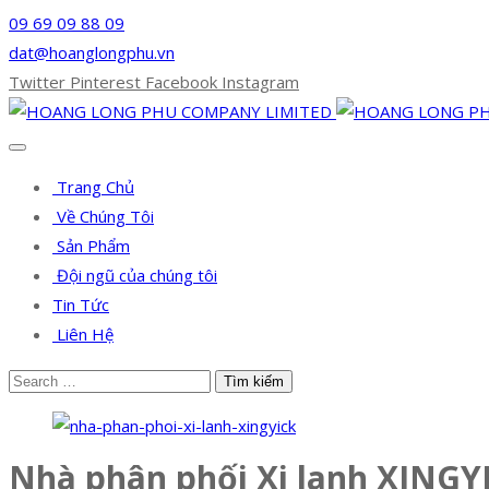
09 69 09 88 09
dat@hoanglongphu.vn
Twitter
Pinterest
Facebook
Instagram
Trang Chủ
Về Chúng Tôi
Sản Phẩm
Đội ngũ của chúng tôi
Tin Tức
Liên Hệ
Nhà phân phối Xi lanh XINGY