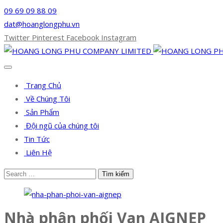
09 69 09 88 09
dat@hoanglongphu.vn
Twitter
Pinterest
Facebook
Instagram
Trang Chủ
Về Chúng Tôi
Sản Phẩm
Đội ngũ của chúng tôi
Tin Tức
Liên Hệ
Nhà phân phối Van AIGNEP