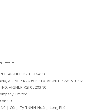
ny Limite
mm REF. AIGNEP K2F05164V0
3N0, AIGNEP K2A05103F0. AIGNEP K2A05103N0
04N0, AIGNEP K2F05203N0
ompany Limited
9 88 09
N0 | Công Ty TNHH Hoàng Long Phú