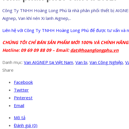
Công Ty TNHH Hoàng Long Phú là nhà phân phối thiết bị AIGNEP 
Aignep, Van khí nén Xi lanh Aignep,..
Liên hệ với Công Ty TNHH Hoàng Long Phú để được tư vấn và nhậ
CHÚNG TÔI CHỈ BÁN SẢN PHẨM MỚI 100% VÀ CHÍNH HÃNG
Hotline: 09 69 09 88 09 – Email:
dat@hoanglongphu.vn
Danh mục:
Van AIGNEP tại Việt Nam
,
Van bi
,
Van Công Nghiệp
,
V
Share
Facebook
Twitter
Pinterest
Email
Mô tả
Đánh giá (0)