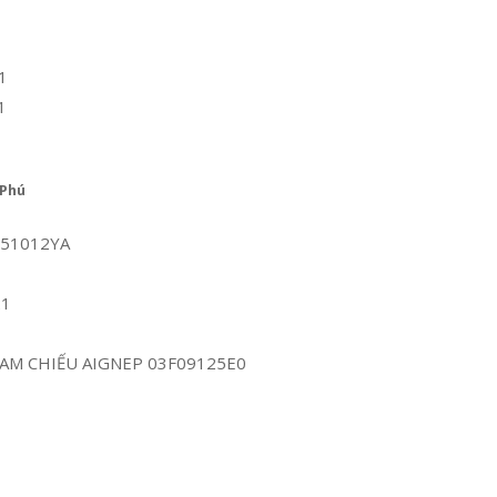
1
1
 Phú
P 51012YA
21
 THAM CHIẾU AIGNEP 03F09125E0