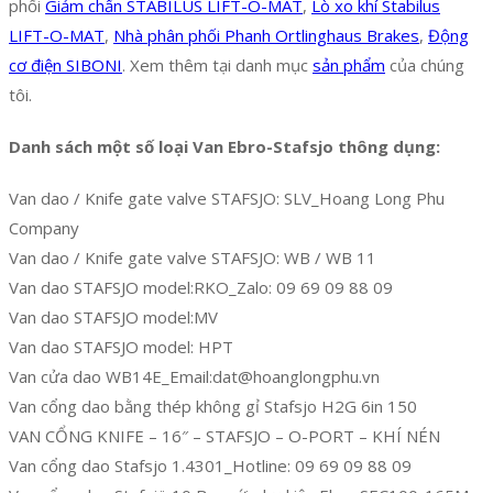
phối
Giảm chấn STABILUS LIFT-O-MAT
,
Lò xo khí Stabilus
LIFT-O-MAT
,
Nhà phân phối Phanh Ortlinghaus Brakes
,
Động
cơ điện SIBONI
. Xem thêm tại danh mục
sản phẩm
của chúng
tôi.
Danh sách một số loại Van Ebro-Stafsjo thông dụng:
Van dao / Knife gate valve STAFSJO: SLV_Hoang Long Phu
Company
Van dao / Knife gate valve STAFSJO: WB / WB 11
Van dao STAFSJO model:RKO_Zalo: 09 69 09 88 09
Van dao STAFSJO model:MV
Van dao STAFSJO model: HPT
Van cửa dao WB14E_Email:dat@hoanglongphu.vn
Van cổng dao bằng thép không gỉ Stafsjo H2G 6in 150
VAN CỔNG KNIFE – 16″ – STAFSJO – O-PORT – KHÍ NÉN
Van cổng dao Stafsjo 1.4301_Hotline: 09 69 09 88 09