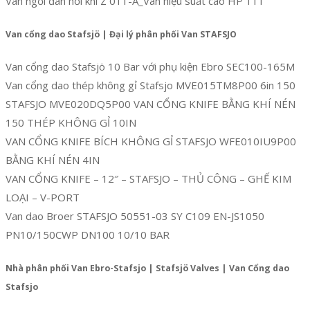
Van ngồi đàn hồi khí Z 011-A_Van hiệu suất cao HP 111
Van cổng dao Stafsjö | Đại lý phân phối Van STAFSJO
Van cổng dao Stafsjö 10 Bar với phụ kiện Ebro SEC100-165M
Van cổng dao thép không gỉ Stafsjo MVE015TM8P00 6in 150
STAFSJO MVE020DQ5P00 VAN CỔNG KNIFE BẰNG KHÍ NÉN
150 THÉP KHÔNG GỈ 10IN
VAN CỔNG KNIFE BÍCH KHÔNG GỈ STAFSJO WFE010IU9P00
BẰNG KHÍ NÉN 4IN
VAN CỔNG KNIFE – 12″ – STAFSJO – THỦ CÔNG – GHẾ KIM
LOẠI – V-PORT
Van dao Broer STAFSJO 50551-03 SY C109 EN-JS1050
PN10/150CWP DN100 10/10 BAR
Nhà phân phối Van Ebro-Stafsjo | Stafsjö Valves | Van Cổng dao
Stafsjo