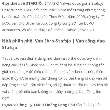
Giới thiệu về STAFSJÖ:
STAFSJÖ Valves được gọi là Stafsjö
Bruk từ năm 1666 đến năm 2005 và là một trong những công
ty sản xuất lâu đời nhất của Thụy Điển. Năm 2005, công ty đã
được bán cho Bröer Group, công ty cũng sở hữu EBRO
Armaturen, và tên đã được đổi thành Stafsjö Valves AB.
Nhà phân phối Van Ebro-Stafsjo | Van cổng dao
Stafsjo
Tất cả các van đều là dạng mô-đun và có thể được tùy chỉnh
bằng các vật liệu khác nhau. Các thiết bị bổ sung như công tắc
giới hạn, cổng V để điều chỉnh, cổng xả và xi lanh khí nén, điện
hoặc thủy lực là những thứ chúng tôi có thể trang bị cho van để
đáp ứng các yêu cầu về thông số kỹ thuật đã đặt ra. Hãy liên hệ
với chúng tôi nếu bạn không tìm thấy những gì bạn đang tìm
kiếm!
Ngoài ra
Công Ty TNHH Hoàng Long Phú
còn là nhà phân