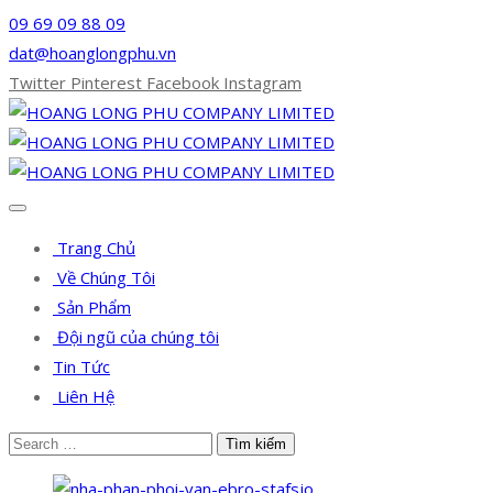
09 69 09 88 09
dat@hoanglongphu.vn
Twitter
Pinterest
Facebook
Instagram
Trang Chủ
Về Chúng Tôi
Sản Phẩm
Đội ngũ của chúng tôi
Tin Tức
Liên Hệ