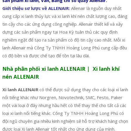
sản phẩm xi lanh, Van, Bảng chỉ số quay Allenair.
Giới thiệu sơ lược về ALLENAIR:
Allenair là nguồn duy nhất
cung cấp xi lanh thủy lực và xi lanh khí nén chất lượng cao, đáng
tin cậy cho các ứng dụng công nghiệp. Allenair thiết kế và xây
dựng các sản phẩm ngay tại Hoa Kỳ tuân thủ các quy định
nghiêm ngặt để tạo ra sản phẩm có độ tin cậy cao nhất. Mỗi xi
lanh Allenair mà Công Ty TNHH Hoàng Long Phú cung cấp đều
có độ bền và được chế tạo để tồn tại lâu dài.
Nhà phân phối xi lanh ALLENAIR | Xi lanh khí
nén ALLENAIR
Xi lanh ALLENAIR
có thể được sử dụng thay cho các loại xi lanh
nổi tiếng khác như Norgren, Novotechnik, SMC, Festo, Paker
một vài loại ở đây nhưng hầu hết có thể thay thế cho tất cả các
loại xi lanh nổi tiếng khác. Công Ty TNHH Hoàng Long Phú có
đội ngũ chuyên gia nhiều kinh nghiệm sẽ hỗ trợ khách hàng chọn
được loại Xi lanh Allenair tốt nhất cho ứng dụng của mình.