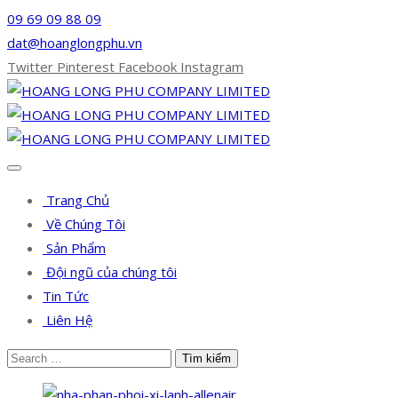
09 69 09 88 09
dat@hoanglongphu.vn
Twitter
Pinterest
Facebook
Instagram
Trang Chủ
Về Chúng Tôi
Sản Phẩm
Đội ngũ của chúng tôi
Tin Tức
Liên Hệ