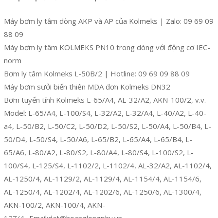
Máy bơm ly tâm dòng AKP và AP của Kolmeks | Zalo: 09 69 09
88 09
Máy bơm ly tâm KOLMEKS PN10 trong dòng với động cơ IEC-
norm
Bơm ly tâm Kolmeks L-50B/2 | Hotline: 09 69 09 88 09
Máy bơm sưởi biến thiên MDA đơn Kolmeks DN32
Bơm tuyến tính Kolmeks L-65/A4, AL-32/A2, AKN-100/2, v.v.
Model: L-65/A4, L-100/S4, L-32/A2, L-32/A4, L-40/A2, L-40-
a4, L-50/B2, L-50/C2, L-50/D2, L-50/S2, L-50/A4, L-50/B4, L-
50/D4, L-50/S4, L-50/A6, L-65/B2, L-65/A4, L-65/B4, L-
65/A6, L-80/A2, L-80/S2, L-80/A4, L-80/S4, L-100/S2, L-
100/S4, L-125/S4, L-1102/2, L-1102/4, AL-32/A2, AL-1102/4,
AL-1250/4, AL-1129/2, AL-1129/4, AL-1154/4, AL-1154/6,
AL-1250/4, AL-1202/4, AL-1202/6, AL-1250/6, AL-1300/4,
AKN-100/2, AKN-100/4, AKN-
127/4._Email:dat@hoanglongphu.vn