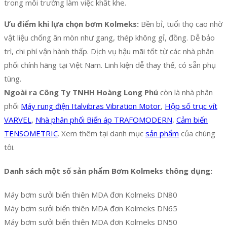
trong môi trường làm việc khắt khe.
Ưu điểm khi lựa chọn bơm Kolmeks:
Bền bỉ, tuổi thọ cao nhờ
vật liệu chống ăn mòn như gang, thép không gỉ, đồng. Dễ bảo
trì, chi phí vận hành thấp. Dịch vụ hậu mãi tốt từ các nhà phân
phối chính hãng tại Việt Nam. Linh kiện dễ thay thế, có sẵn phụ
tùng.
Ngoài ra Công Ty TNHH Hoàng Long Phú
còn là nhà phân
phối
Máy rung điện Italvibras Vibration Motor
,
Hộp số trục vít
VARVEL
,
Nhà phân phối Biến áp TRAFOMODERN
,
Cảm biến
TENSOMETRIC
. Xem thêm tại danh mục
sản phẩm
của chúng
tôi.
Danh sách một số sản phẩm Bơm Kolmeks thông dụng:
Máy bơm sưởi biến thiên MDA đơn Kolmeks DN80
Máy bơm sưởi biến thiên MDA đơn Kolmeks DN65
Máy bơm sưởi biến thiên MDA đơn Kolmeks DN50