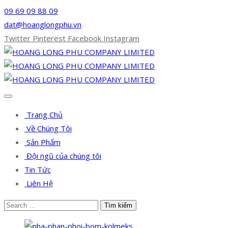
09 69 09 88 09
dat@hoanglongphu.vn
Twitter
Pinterest
Facebook
Instagram
Trang Chủ
Về Chúng Tôi
Sản Phẩm
Đội ngũ của chúng tôi
Tin Tức
Liên Hệ