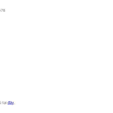
578
ú tại
đây
.