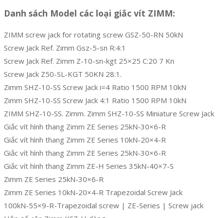
Danh sách Model các loại giắc vít ZIMM:
ZIMM screw jack for rotating screw GSZ-50-RN 50kN
Screw Jack Ref. Zimm Gsz-5-sn R:4:1
Screw Jack Ref. Zimm Z-10-sn-kgt 25×25 C:20 7 Kn
Screw Jack Z50-SL-KGT 50KN 28:1.
Zimm SHZ-10-SS Screw Jack i=4 Ratio 1500 RPM 10kN
Zimm SHZ-10-SS Screw Jack 4:1 Ratio 1500 RPM 10kN
ZIMM SHZ-10-SS. Zimm. Zimm SHZ-10-SS Miniature Screw Jack
Giắc vít hình thang Zimm ZE Series 25kN-30×6-R
Giắc vít hình thang Zimm ZE Series 10kN-20×4-R
Giắc vít hình thang Zimm ZE Series 25kN-30×6-R
Giắc vít hình thang Zimm ZE-H Series 35kN-40×7-S
Zimm ZE Series 25kN-30×6-R
Zimm ZE Series 10kN-20×4-R Trapezoidal Screw Jack
100kN-55×9-R-Trapezoidal screw | ZE-Series | Screw jack