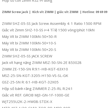
Hộp số côn Zimm KSZ-H dòng
ZIMM Screw jack | Kích vít ZIMM | giắc vít ZIMM | Hotline: 09 69 09 
ZIMM SHZ-05-SS Jack Screw Assembly 4: 1 Ratio 1500 RPM
Giắc vít Zimm SHZ-10-SS i=4 Tỉ lệ 1500 vòng/phút 10kN
Máy Vít bi ZIMM 100kN-50×50-R
Máy Vít bi ZIMM 100kN-50×10-S
Máy Vít bi ZIMM 100kN-50×20-S
ZIMM SHZ-05-SS JACK SCREW
Jack vít hạng nặng ZIMM MSZ-50-SN-2E 853028
ZIMM ZE-150-SN R:9:1-HB-KGT-63X10
MSZ-25-SN-KGT-3205-H150-VS-SL-GK
GSZ-25-SN R: 6:1-HB-KGT-32X05
Hộp số bánh răng ZIMMER Z-25-RL R:24:1
Giắc vít REF. GROB MJ3-GN-1F-1000-GE
WJT255U2K-2-HW08-STDX-X
MTP 407-1/30-C150-TOR-PR-MBD-80B