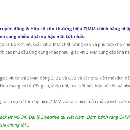
 truyền động & Hộp số côn thương hiệu ZIMM chính hãng nh
h cùng nhiều dịch vụ hậu mãi tốt nhất.
ọi là Bộ kích vít, Giắc vít ZIMM Chất lượng cao và phù hợp cho nh
i các nhu cầu ứng dụng khác nhau, giắc vít ZIMM cung cấp khả năng 
giắc vít cơ khí ZIMM dòng Z, ZE và GSZ và các phụ kiện mô-đun để
ít hình thang và bi, động cơ, khớp nối, trục kết nối, hộp số côn và
g dịch vụ từ thương hiệu ZIMM với rất nhiều mẫu mẫ và kích cở kh
Jack vít NOOK
,
Đại lý Swedrive tại Việt Nam,
Bơm bánh răng CAP
ủa chúng tôi ).