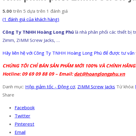
5.00
trên 5 dựa trên
1
đánh giá
(
1
đánh giá của khách hàng)
Công Ty TNHH Hoàng Long Phú
là nhà phân phối các thiết bị 
Zimm, ZIMM Screw Jacks, …
Hãy liên hệ với Công Ty TNHH Hoàng Long Phú để được tư vấn v
CHÚNG TÔI CHỈ BÁN SẢN PHẨM MỚI 100% VÀ CHÍNH HÃNG
Hotline: 09 69 09 88 09 – Email:
dat@hoanglongphu.vn
Danh mục:
Hộp giảm tốc - Động cơ
,
ZIMM Screw Jacks
Từ khóa:
Share
Facebook
Twitter
Pinterest
Email