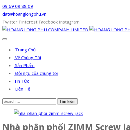
09 69 09 88 09
dat@hoanglongphu.vn
Twitter
Pinterest
Facebook
Instagram
Trang Chủ
Về Chúng Tôi
Sản Phẩm
Đội ngũ của chúng tôi
Tin Tức
Liên Hệ
Nhà phân phối ZIMM Screw j