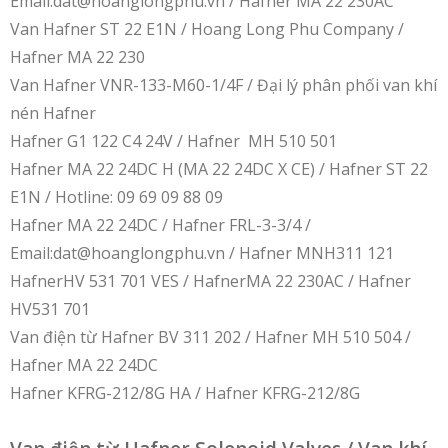
Email:dat@hoanglongphu.vn / Hafner MA 22 230AC
Van Hafner ST 22 E1N / Hoang Long Phu Company /
Hafner MA 22 230
Van Hafner VNR-133-M60-1/4F / Đại lý phân phối van khí
nén Hafner
Hafner G1 122 C4 24V / Hafner MH 510 501
Hafner MA 22 24DC H (MA 22 24DC X CE) / Hafner ST 22
E1N / Hotline: 09 69 09 88 09
Hafner MA 22 24DC / Hafner FRL-3-3/4 /
Email:dat@hoanglongphu.vn / Hafner MNH311 121
HafnerHV 531 701 VES / HafnerMA 22 230AC / Hafner
HV531 701
Van điện từ Hafner BV 311 202 / Hafner MH 510 504 /
Hafner MA 22 24DC
Hafner KFRG-212/8G HA / Hafner KFRG-212/8G