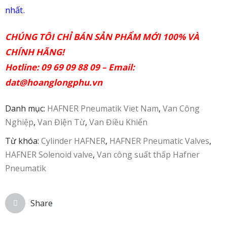
nhất.
in
CHÚNG TÔI CHỈ BÁN SẢN PHẨM MỚI 100% VÀ
ức
CHÍNH HÃNG!
iên
Hotline: 09 69 09 88 09 – Email:
ệ
dat@hoanglongphu.vn
Danh mục:
HAFNER Pneumatik Viet Nam
,
Van Công
Nghiệp
,
Van Điện Từ
,
Van Điều Khiển
Từ khóa:
Cylinder HAFNER
,
HAFNER Pneumatic Valves
,
HAFNER Solenoid valve
,
Van công suất thấp Hafner
Pneumatik
Share