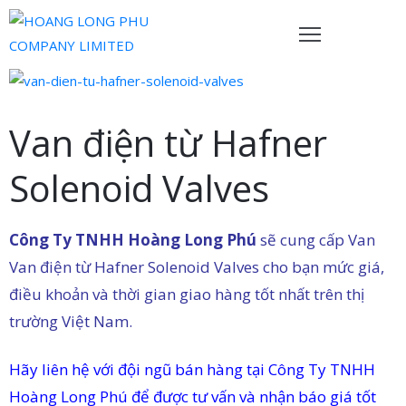
rang
hủ
Van điện từ Hafner
ề
Solenoid Valves
húng
ôi
Công Ty TNHH Hoàng Long Phú
sẽ cung cấp Van
ản
hẩm
Van điện từ Hafner Solenoid Valves cho bạn mức giá,
điều khoản và thời gian giao hàng tốt nhất trên thị
ội
trường Việt Nam.
gũ
ủa
Hãy liên hệ với đội ngũ bán hàng tại Công Ty TNHH
húng
Hoàng Long Phú để được tư vấn và nhận báo giá tốt
ôi