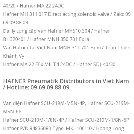
40/20 / Hafner MA 22 24DC
Hafner MH 311 017 Direct acting solenoid valve / Zalo: 09
69 09 88 09
Đại lý cung cấp Van Hafner MH510 304 / Hafner
BH320401 / Hafner MNH 350 701 Ex ia
Van Hafner tại Việt Nam MNH 311 701 Ex m / Trần Thiên
Khánh Vy
Hafner MA 22 EEx MII T4 24DC / Hafner SDJ-40/30
HAFNER Pneumatik Distributors in Viet Nam
/ Hotline: 09 69 09 88 09
Van điện Hafner SCU-219M-M5N-4P, Hafner SCU-219M-
M5N-6P
Hafner SCU-219M-1/8N-4P / Hafner SCU-219M-1/8N-6P
Hafner P/N:84836080 Type: MKJ-100-10 / Hoang Long