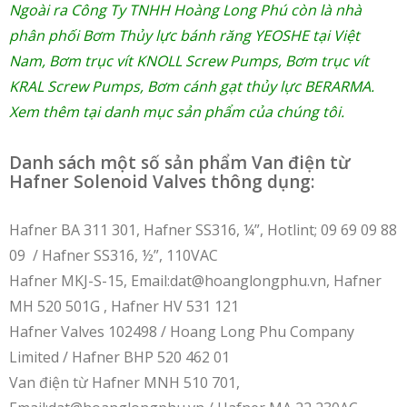
Ngoài ra Công Ty TNHH Hoàng Long Phú còn là nhà
phân phối
Bơm Thủy lực bánh răng YEOSHE tại Việt
Nam
,
Bơm trục vít KNOLL Screw Pumps
,
Bơm trục vít
KRAL Screw Pumps
,
Bơm cánh gạt thủy lực BERARMA
.
Xem thêm tại danh mục sản phẩm của chúng tôi.
Danh sách một số sản phẩm Van điện từ
Hafner Solenoid Valves thông dụng:
Hafner BA 311 301, Hafner SS316, ¼”, Hotlint; 09 69 09 88
09 / Hafner SS316, ½”, 110VAC
Hafner MKJ-S-15, Email:dat@hoanglongphu.vn, Hafner
MH 520 501G , Hafner HV 531 121
Hafner Valves 102498 / Hoang Long Phu Company
Limited / Hafner BHP 520 462 01
Van điện từ Hafner MNH 510 701,