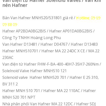
Van điện từ Hafner Solenoid Valves / Van khí
nén Hafner
Bán Van Hafner MNH520/531801 giá rẻ /
Hotline: 09 69
09 88 09
Hafner AP2BDA0BG2BIS / Hafner AP01DA0BG2BIS /
Công Ty TNHH Hoàng Long Phu
Van Hafner D13481 / Hafner D04767 / Hafner D13483
Hafner MNH510701 / Hafner MA 22 24DC X CE / MA 22
230AC
Van điện từ Hafner FHW-F-BA-400-40H7-35H7-260Nm /
Solelnoid Valve Hafner MNH510 121
Solenoid valve Hafner MNH520 701 / Hafner E 25 310,
BV 311 2
Hafner MNH 510 701 / Hafner MA 22 110AC / Hafner
MNH 520 701 NPT
Nhà phân phối Van Hafner MA 22 12DC / Hafner SDJ