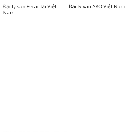
Đại lý van Perar tại Việt
Đại lý van AKO Việt Nam
Nam
Công Ty TNHH Hoàng Long Phú
Địa chỉ: 112/6 Ấp 36, Xã Hóc Môn, Thành Phố Hồ Chí Minh,
Việt Nam
Hotline: 09 69 09 88 09 – 0377 307 350
Email:
dat@hoanglongphu.vn