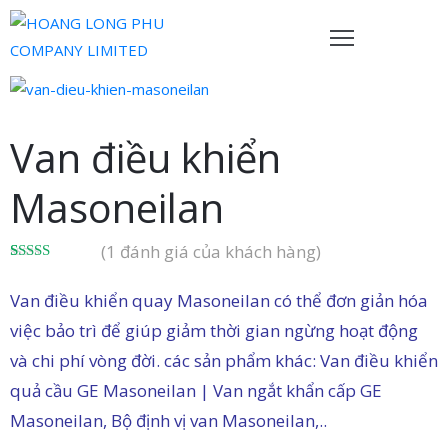
rang
hủ
Van điều khiển
ề
Masoneilan
húng
ôi
(
1
đánh giá của khách hàng)
ản
5.00
1
trên 5
dựa trên
hẩm
Van điều khiển quay Masoneilan có thể đơn giản hóa
đánh giá
việc bảo trì để giúp giảm thời gian ngừng hoạt động
ội
và chi phí vòng đời. các sản phẩm khác: Van điều khiển
gũ
quả cầu GE Masoneilan | Van ngắt khẩn cấp GE
ủa
Masoneilan, Bộ định vị van Masoneilan,..
húng
ôi