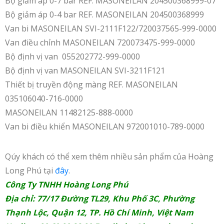
Bộ giảm áp 0-7 bar REF. MASONEILAN 204500368999-07
Bộ giảm áp 0-4 bar REF. MASONEILAN 204500368999
Van bi MASONEILAN SVI-2111F122/720037565-999-0000
Van điều chỉnh MASONEILAN 720073475-999-0000
Bộ định vị van 055202772-999-0000
Bộ định vị van MASONEILAN SVI-3211F121
Thiết bị truyền động màng REF. MASONEILAN
035106040-716-0000
MASONEILAN 11482125-888-0000
Van bi điều khiển MASONEILAN 972001010-789-0000
Qúy khách có thể xem thêm nhiều sản phẩm của Hoàng
Long Phú tại
đây
.
Công Ty TNHH Hoàng Long Phú
Địa chỉ: 77/17 Đường TL29, Khu Phố 3C, Phường
Thạnh Lộc, Quận 12, TP. Hồ Chí Minh, Việt Nam