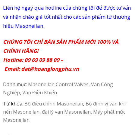
Liên hệ ngay qua hotline của chúng tôi để được tư vấn
in
và nhận chào giá tốt nhất cho các sản phẩm từ thương
ức
hiệu Masoneilan.
iên
CHÚNG TÔI CHỈ BÁN SẢN PHẨM MỚI 100% VÀ
ệ
CHÍNH HÃNG!
Hotline: 09 69 09 88 09 –
Email:
dat@hoanglongphu.vn
Danh mục:
Masoneilan Control Valves
,
Van Công
Nghiệp
,
Van Điều Khiển
Từ khóa:
Bộ điều chỉnh Masoneilan
,
Bộ định vị van khí
nén Masoneilan
,
đại lý van Masoneilan
,
Máy phát mức
Masoneilan