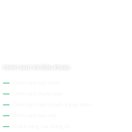
Công Ty TNHH Hoàng Long Phú
Địa chỉ: 112/6 Ấp 36, Xã Hóc Môn, Thành Phố Hồ Chí Minh,
Việt Nam
Hotline: 09 69 09 88 09 – 0377 307 350
Email:
dat@hoanglongphu.vn
Chính Sách Và Điều Khoản
Chính sách bảo hành
Chính sách thanh toán
Chính sách vận chuyển & giao nhận
Chính sách bảo mật
Khách hàng của chúng tôi