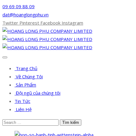
09 69 09 88 09
dat@hoanglongphu.vn
Twitter
Pinterest
Facebook
Instagram
Trang Chủ
Về Chúng Tôi
Sản Phẩm
Đội ngũ của chúng tôi
Tin Tức
Liên Hệ