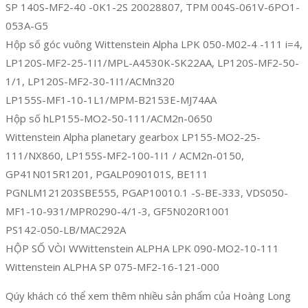
SP 140S-MF2-40 -0K1-2S 20028807, TPM 004S-061V-6PO1-
053A-G5
Hộp số góc vuông Wittenstein Alpha LPK 050-M02-4 -111 i=4,
LP120S-MF2-25-1I1/MPL-A4530K-SK22AA, LP120S-MF2-50-
1/1, LP120S-MF2-30-1I1/ACMn320
LP155S-MF1-10-1L1/MPM-B2153E-MJ74AA
Hộp số hLP155-MO2-50-111/ACM2n-0650
Wittenstein Alpha planetary gearbox LP155-MO2-25-
111/NX860, LP155S-MF2-100-1I1 / ACM2n-0150,
GP41N015R1201, PGALP090101S, BE111
PGNLM121203SBE555, PGAP10010.1 -S-BE-333, VDS050-
MF1-10-931/MPR0290-4/1-3, GF5N020R1001
PS142-050-LB/MAC292A
HỘP SỐ VÒI WWittenstein ALPHA LPK 090-MO2-10-111
Wittenstein ALPHA SP 075-MF2-16-121-000
Qúy khách có thể xem thêm nhiều sản phẩm của Hoàng Long