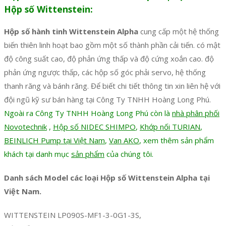
Hộp số Wittenstein:
Hộp số hành tinh Wittenstein Alpha
cung cấp một hệ thống
biến thiên linh hoạt bao gồm một số thành phần cải tiến. có mật
độ công suất cao, độ phản ứng thấp và độ cứng xoắn cao. độ
phản ứng ngược thấp, các hộp số góc phải servo, hệ thống
thanh răng và bánh răng. Để biết chi tiết thông tin xin liên hệ với
đội ngũ kỹ sư bán hàng tại Công Ty TNHH Hoàng Long Phú.
Ngoài ra Công Ty TNHH Hoàng Long Phú còn là
nhà phân phối
Novotechnik
,
Hộp số NIDEC SHIMPO
,
Khớp nối TURIAN
,
BEINLICH Pump tại Việt Nam
,
Van AKO
, xem thêm sản phẩm
khách tại danh mục
sản phẩm
của chúng tôi.
Danh sách Model các loại Hộp số Wittenstein Alpha tại
Việt Nam.
WITTENSTEIN LP090S-MF1-3-0G1-3S,