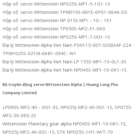
Hộp số servo Wittenstein NP025S-MF1-5-1G1-1S
Hộp số servo Wittenstein TPM010S-061E-6P01-064A-G5
Hộp số servo Wittenstein NP 015S MF1 – 10 – 1E1
Hộp số servo Wittenstein TP050S-MF2-31-0K0
Hộp số servo Wittenstein NP025S-MF1-7-0G1-1S
Đại lý Wittenstein Alpha Viet Nam PSN115-007-SSSB3AF-Z24
TPM+025S-021M-6KB1-094C- W1
Đại lý Wittenstein Alpha Viet Nam LP 155S-MF1-10-0L1-3S
Đại lý Wittenstein Alpha Viet Nam NP045S-MF1-10-0K1-1S
Bộ truyền động servo Wittenstein Alpha | Hoang Long Phu
Company Limited
LP090S-MF2-40 – 0G1-3S, NP025J-MF2-40-0G1-1S, SP075S-
MF2-20-0E0-2S
Wittenstein Planetary gear alpha NP045S-MF1-10-0K1-1S,
NP025J-MF2-40-0G1-1S, STK NP035S-1H1-WIT-70