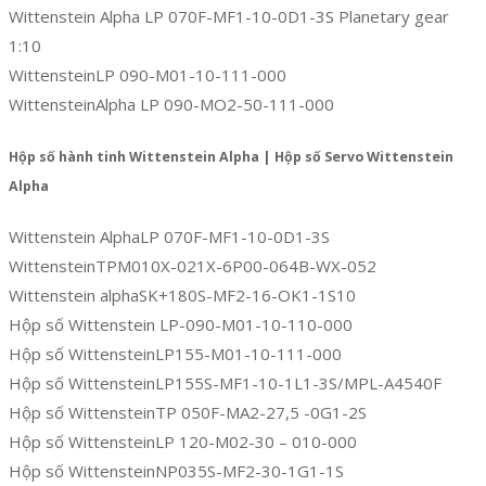
Wittenstein Alpha LP 070F-MF1-10-0D1-3S Planetary gear
1:10
WittensteinLP 090-M01-10-111-000
WittensteinAlpha LP 090-MO2-50-111-000
Hộp số hành tinh Wittenstein Alpha | Hộp số Servo Wittenstein
Alpha
Wittenstein AlphaLP 070F-MF1-10-0D1-3S
WittensteinTPM010X-021X-6P00-064B-WX-052
Wittenstein alphaSK+180S-MF2-16-OK1-1S10
Hộp số Wittenstein LP-090-M01-10-110-000
Hộp số WittensteinLP155-M01-10-111-000
Hộp số WittensteinLP155S-MF1-10-1L1-3S/MPL-A4540F
Hộp số WittensteinTP 050F-MA2-27,5 -0G1-2S
Hộp số WittensteinLP 120-M02-30 – 010-000
Hộp số WittensteinNP035S-MF2-30-1G1-1S