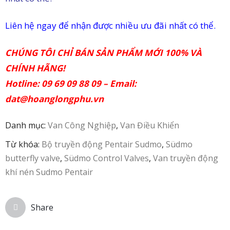
in
Liên hệ ngay để nhận được nhiều ưu đãi nhất có thể.
ức
CHÚNG TÔI CHỈ BÁN SẢN PHẨM MỚI 100% VÀ
iên
CHÍNH HÃNG!
ệ
Hotline: 09 69 09 88 09 – Email:
dat@hoanglongphu.vn
Danh mục:
Van Công Nghiệp
,
Van Điều Khiển
Từ khóa:
Bộ truyền động Pentair Sudmo
,
Südmo
butterfly valve
,
Südmo Control Valves
,
Van truyền động
khí nén Sudmo Pentair
Share