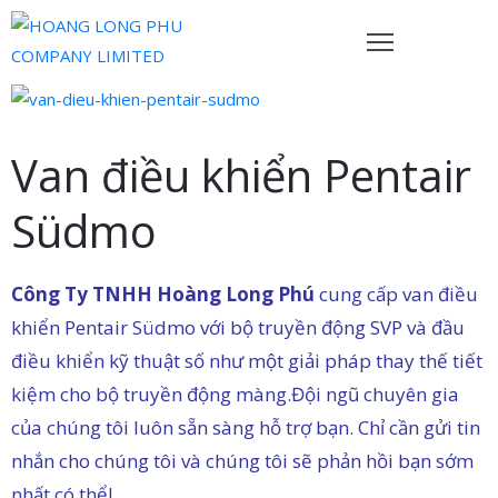
rang
hủ
Van điều khiển Pentair
ề
Südmo
húng
ôi
Công Ty TNHH Hoàng Long Phú
cung cấp van điều
ản
hẩm
khiển Pentair Südmo với bộ truyền động SVP và đầu
điều khiển kỹ thuật số như một giải pháp thay thế tiết
ội
kiệm cho bộ truyền động màng.Đội ngũ chuyên gia
gũ
của chúng tôi luôn sẵn sàng hỗ trợ bạn. Chỉ cần gửi tin
ủa
nhắn cho chúng tôi và chúng tôi sẽ phản hồi bạn sớm
húng
nhất có thể!
ôi