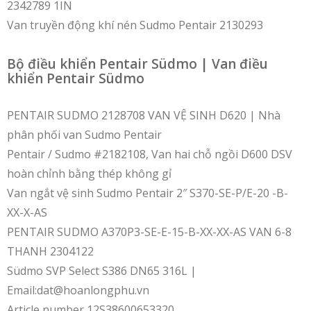
2342789 1IN
Van truyền động khí nén Sudmo Pentair 2130293
Bộ điều khiển Pentair Südmo | Van điều
khiển Pentair Südmo
PENTAIR SUDMO 2128708 VAN VỆ SINH D620 | Nhà
phân phối van Sudmo Pentair
Pentair / Sudmo #2182108, Van hai chỗ ngồi D600 DSV
hoàn chỉnh bằng thép không gỉ
Van ngắt vệ sinh Sudmo Pentair 2″ S370-SE-P/E-20 -B-
XX-X-AS
PENTAIR SUDMO A370P3-SE-E-15-B-XX-XX-AS VAN 6-8
THANH 2304122
Südmo SVP Select S386 DN65 316L |
Email:dat@hoanlongphu.vn
Article number 12S38600653320