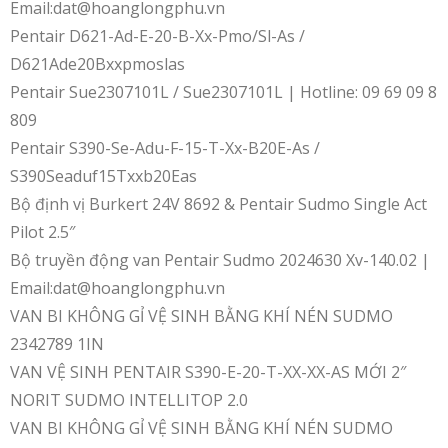
Email:dat@hoanglongphu.vn
Pentair D621-Ad-E-20-B-Xx-Pmo/Sl-As /
D621Ade20Bxxpmoslas
Pentair Sue2307101L / Sue2307101L | Hotline: 09 69 09 8
809
Pentair S390-Se-Adu-F-15-T-Xx-B20E-As /
S390Seaduf15Txxb20Eas
Bộ định vị Burkert 24V 8692 & Pentair Sudmo Single Act
Pilot 2.5″
Bộ truyền động van Pentair Sudmo 2024630 Xv-140.02 |
Email:dat@hoanglongphu.vn
VAN BI KHÔNG GỈ VỆ SINH BẰNG KHÍ NÉN SUDMO
2342789 1IN
VAN VỆ SINH PENTAIR S390-E-20-T-XX-XX-AS MỚI 2″
NORIT SUDMO INTELLITOP 2.0
VAN BI KHÔNG GỈ VỆ SINH BẰNG KHÍ NÉN SUDMO