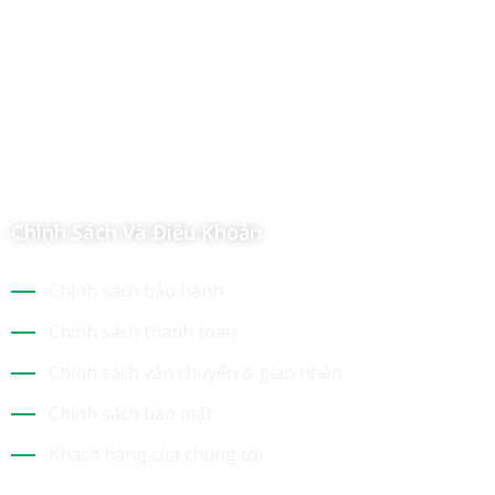
Địa chỉ: 112/6 Ấp 36, Xã Hóc Môn, Thành Phố Hồ Chí Minh,
Việt Nam
Hotline: 09 69 09 88 09 – 0377 307 350
Email:
dat@hoanglongphu.vn
Chính Sách Và Điều Khoản
Chính sách bảo hành
Chính sách thanh toán
Chính sách vận chuyển & giao nhận
Chính sách bảo mật
Khách hàng của chúng tôi