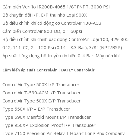
Cảm biến Veriflo IR200B-4065 1/8″ FNPT, 3000 PSI
Bộ chuyển đổi I/P, E/P thu nhỏ Loại 900X
Bộ điều chỉnh khí có động cơ ControlAir 130-ACB
Cảm biến ControlAir 800-BD, 0 ÷ 60psi
Bộ điều chỉnh khí chính xác dòng ControlAir Loại 100, 429-805-
042, 111-CC, 2 – 120 Psi (0.14 – 8.3 Bar), 3/8″ (NPT/BSP)
Áp suất Ứng dụng bộ truyền tín hiệu 0-4 Bar: Máy nén khí
Cảm biến áp suất ControlAir | ĐẠI LÝ ControlAir
ControlAir Type 500X I/P Transducer
ControlAir T-590-ACM I/P Transducer
ControlAir Type 500X E/P Transducer
Type 550X I/P – E/P Transducer
Type 590X Manifold Mount I/P Transducer
Type 950XP Explosion-Proof I/P Transducer
Type 7150 Precision Air Relay | Hoang Long Phu Company