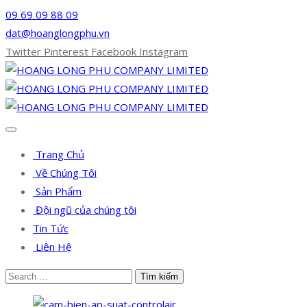
09 69 09 88 09
dat@hoanglongphu.vn
Twitter
Pinterest
Facebook
Instagram
Trang Chủ
Về Chúng Tôi
Sản Phẩm
Đội ngũ của chúng tôi
Tin Tức
Liên Hệ