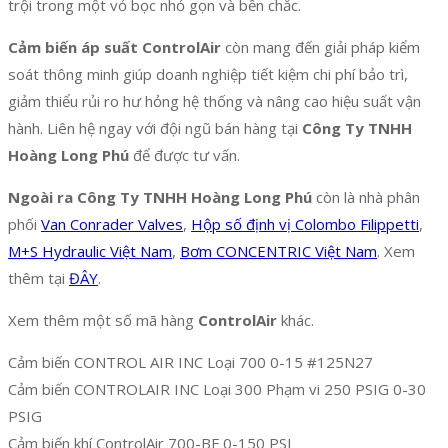
trội trong một vỏ bọc nhỏ gọn và bền chắc.
Cảm biến áp suất ControlAir
còn mang đến giải pháp kiểm
soát thông minh giúp doanh nghiệp tiết kiệm chi phí bảo trì,
giảm thiểu rủi ro hư hỏng hệ thống và nâng cao hiệu suất vận
hành. Liên hệ ngay với đội ngũ bán hàng tại
Công Ty TNHH
Hoàng Long Phú
để được tư vấn.
Ngoài ra Công Ty TNHH Hoàng Long Phú
còn là nhà phân
phối
Van Conrader Valves
,
Hộp số định vị Colombo Filippetti
,
M+S Hydraulic Việt Nam
,
Bơm CONCENTRIC Việt Nam
. Xem
thêm tại
ĐÂY
.
Xem thêm một số mã hàng
ControlAir
khác.
Cảm biến CONTROL AIR INC Loại 700 0-15 #125N27
Cảm biến CONTROLAIR INC Loại 300 Phạm vi 250 PSIG 0-30
PSIG
Cảm biến khí ControlAir 700-BF 0-150 PSI