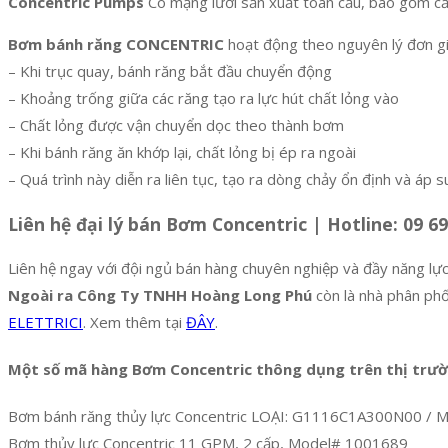
Concentric Pumps
Có mạng lưới sản xuất toàn cầu, bao gồm cả
Bơm bánh răng CONCENTRIC
hoạt động theo nguyên lý đơn gi
– Khi trục quay, bánh răng bắt đầu chuyển động
– Khoảng trống giữa các răng tạo ra lực hút chất lỏng vào
– Chất lỏng được vận chuyển dọc theo thành bơm
– Khi bánh răng ăn khớp lại, chất lỏng bị ép ra ngoài
– Quá trình này diễn ra liên tục, tạo ra dòng chảy ổn định và áp s
Liên hệ đại lý bán Bơm Concentric | Hotline: 09 69
Liên hệ ngay với đội ngủ bán hàng chuyên nghiệp và đầy năng lực
Ngoài ra Công Ty TNHH Hoàng Long Phú
còn là nhà phân ph
ELETTRICI
. Xem thêm tại
ĐÂY
.
Một số mã hàng Bơm Concentric thông dụng trên thị trườ
Bơm bánh răng thủy lực Concentric LOẠI: G1116C1A300N00 / 
Bơm thủy lực Concentric 11 GPM, 2 cấp, Model# 1001689