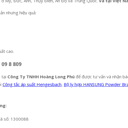
 ở Mỹ, Đức, Anh, Thụy Điển, Ấn Độ và Trung Quốc.
Và tại Việt N
ản nhưng hiệu quả:
uất cao.
 09 8 809
 tại
Công Ty TNHH Hoàng Long Phú
để được tư vấn và nhận báo
ối
Công tắc áp suất Hengesbach
,
Bộ ly hợp HANSUNG Powder Br
ng:
Mã số: 1300088