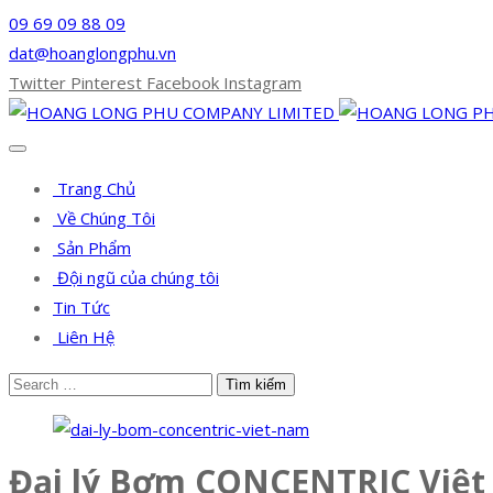
09 69 09 88 09
dat@hoanglongphu.vn
Twitter
Pinterest
Facebook
Instagram
Trang Chủ
Về Chúng Tôi
Sản Phẩm
Đội ngũ của chúng tôi
Tin Tức
Liên Hệ
Đại lý Bơm CONCENTRIC Việ