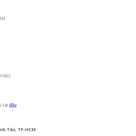
3N
31082
ú tại
đây
.
Bình Tân, TP-HCM