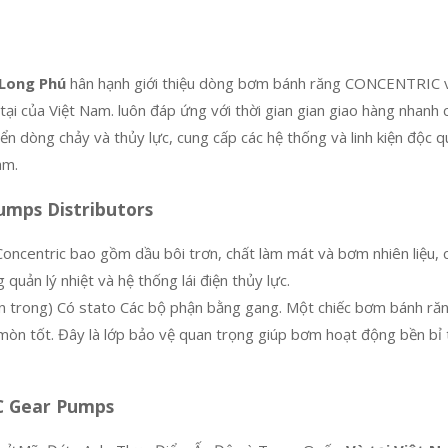
Long Phú
hân hạnh giới thiệu dòng bơm bánh răng CONCENTRIC và
 tại của Việt Nam. luôn đáp ứng với thời gian gian giao hàng nhan
iển dòng chảy và thủy lực, cung cấp các hệ thống và linh kiện độc 
am.
mps Distributors
ncentric bao gồm dầu bôi trơn, chất làm mát và bơm nhiên liệu,
uản lý nhiệt và hệ thống lái điện thủy lực.
n trong) Có stato Các bộ phận bằng gang. Một chiếc bơm bánh r
 mòn tốt. Đây là lớp bảo vệ quan trọng giúp bơm hoạt động bền bỉ t
C Gear Pumps