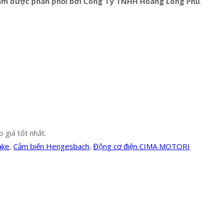
am được phân phối bởi
Công Ty TNHH Hoàng Long Phú
.
 giá tốt nhất.
ake
,
Cảm biến Hengesbach
,
Động cơ điện CIMA MOTORI