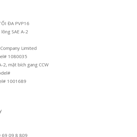
TỐI ĐA PVP16
 lông SAE A-2
u Company Limited
odel# 1080035
 A-2, mặt bích gang CCW
odel#
del# 1001689
y
9 69 09 8 809