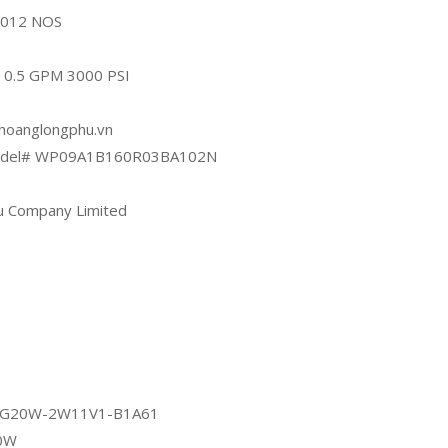
1012 NOS
s 0.5 GPM 3000 PSI
oanglongphu.vn
n., Model# WP09A1B160R03BA102N
hu Company Limited
 F3-G20W-2W11V1-B1A61
20W