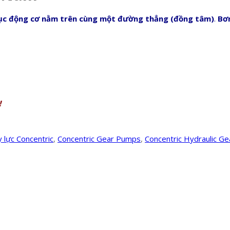
rục động cơ nằm trên cùng một đường thẳng (đồng tâm)
.
Bơ
!
 lực Concentric
,
Concentric Gear Pumps
,
Concentric Hydraulic G