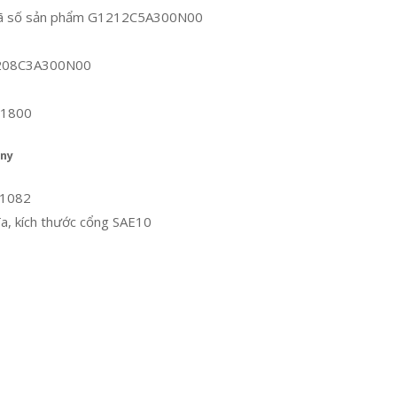
n. Mã số sản phẩm G1212C5A300N00
G1208C3A300N00
@1800
any
31082
a, kích thước cổng SAE10