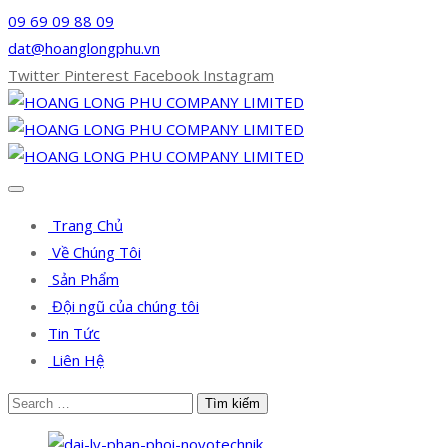
09 69 09 88 09
dat@hoanglongphu.vn
Twitter
Pinterest
Facebook
Instagram
Trang Chủ
Về Chúng Tôi
Sản Phẩm
Đội ngũ của chúng tôi
Tin Tức
Liên Hệ