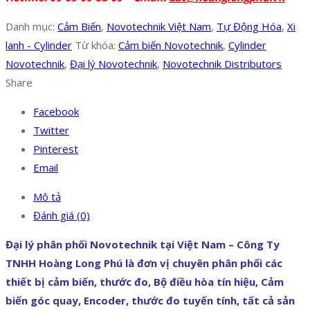
Danh mục:
Cảm Biến
,
Novotechnik Việt Nam
,
Tự Động Hóa
,
Xi
lanh - Cylinder
Từ khóa:
Cảm biến Novotechnik
,
Cylinder
Novotechnik
,
Đại lý Novotechnik
,
Novotechnik Distributors
Share
Facebook
Twitter
Pinterest
Email
Mô tả
Đánh giá (0)
Đại lý phân phối Novotechnik tại Việt Nam – Công Ty
TNHH Hoàng Long Phú là đơn vị chuyên phân phối các
thiết bị cảm biến, thước đo, Bộ điều hòa tín hiệu, Cảm
biến góc quay, Encoder, thước đo tuyến tính, tất cả sản