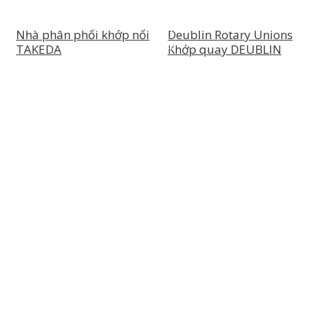
chỉ:
112/6
Nhà phân phối khớp nối
Deublin Rotary Unions
Ấp
TAKEDA
Khớp quay DEUBLIN
36,
Xã
Hóc
Môn,
Thành
Phố
Hồ
Chí
Minh,
Việt
Nam
Hotline:
09
69
09