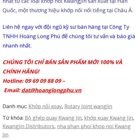
nhất từ các loại khớp nối KwangJin sản xuất tại Hàn
HỆ
Quốc, một thương hiệu khớp nối nổi tiếng tại Châu Á.
Liên hệ ngay với đội ngũ kỹ sư bán hàng tại Công Ty
TNHH Hoàng Long Phú để chúng tôi tư vấn và báo giá
nhanh nhất.
CHÚNG TÔI CHỈ BÁN SẢN PHẨM MỚI 100% VÀ
CHÍNH HÃNG!
Hotline: 09 69 09 88 09 –
Email:
dat@hoanglongphu.vn
Danh mục:
Khớp nối xoay
,
Rotary Joint wangJin
Từ khóa:
Bộ ghép quay Kwang Jin
,
khớp xuay Kwang Jin
,
KwangJin Distributors
,
nha phan phoi khop noi Kwang
Jin