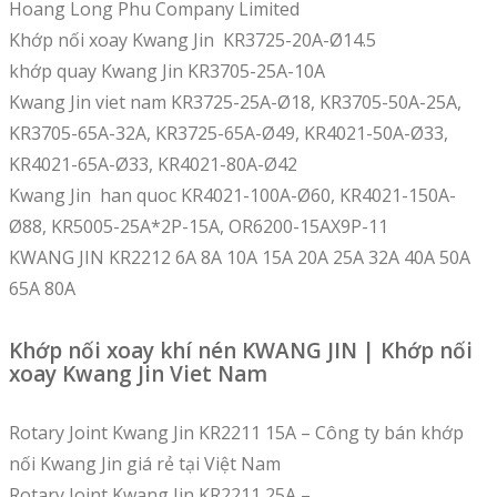
Hoang Long Phu Company Limited
Khớp nối xoay Kwang Jin KR3725-20A-Ø14.5
khớp quay Kwang Jin KR3705-25A-10A
Kwang Jin viet nam KR3725-25A-Ø18, KR3705-50A-25A,
KR3705-65A-32A, KR3725-65A-Ø49, KR4021-50A-Ø33,
KR4021-65A-Ø33, KR4021-80A-Ø42
Kwang Jin han quoc KR4021-100A-Ø60, KR4021-150A-
Ø88, KR5005-25A*2P-15A, OR6200-15AX9P-11
KWANG JIN KR2212 6A 8A 10A 15A 20A 25A 32A 40A 50A
65A 80A
Khớp nối xoay khí nén KWANG JIN | Khớp nối
xoay Kwang Jin Viet Nam
Rotary Joint Kwang Jin KR2211 15A – Công ty bán khớp
nối Kwang Jin giá rẻ tại Việt Nam
Rotary Joint Kwang Jin KR2211 25A –