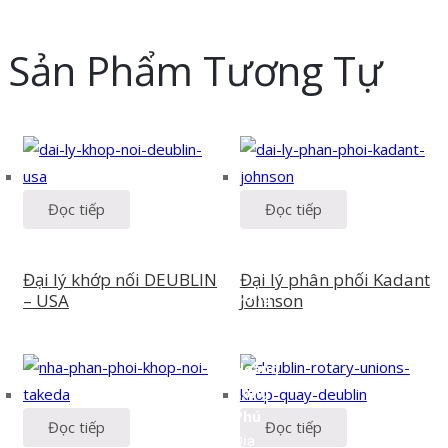
Sản Phẩm Tương Tự
Đọc tiếp
Đọc tiếp
Đại lý khớp nối DEUBLIN
Đại lý phân phối Kadant
Công
– USA
Johnson
Ty
TNHH
Hoàng
Long
Phú
Đọc tiếp
Đọc tiếp
Địa