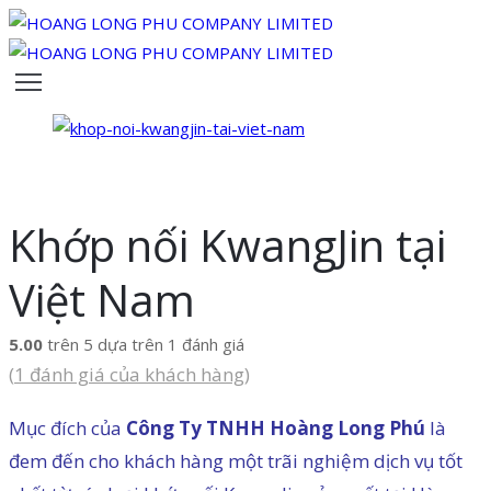
TRANG
CHỦ
VỀ
CHÚNG
TÔI
SẢN
Khớp nối KwangJin tại
PHẨM
ĐỘI
Việt Nam
NGŨ
CỦA
5.00
trên 5 dựa trên
1
đánh giá
CHÚNG
(
1
đánh giá của khách hàng)
TÔI
TIN
Mục đích của
Công Ty TNHH Hoàng Long Phú
là
TỨC
đem đến cho khách hàng một trãi nghiệm dịch vụ tốt
LIÊN