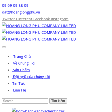
09 69 09 88 09
dat@hoanglongphu.vn
Twitter
Pinterest
Facebook
Instagram
Trang Chủ
Về Chúng Tôi
Sản Phẩm
Đội ngũ của chúng tôi
Tin Tức
Liên Hệ