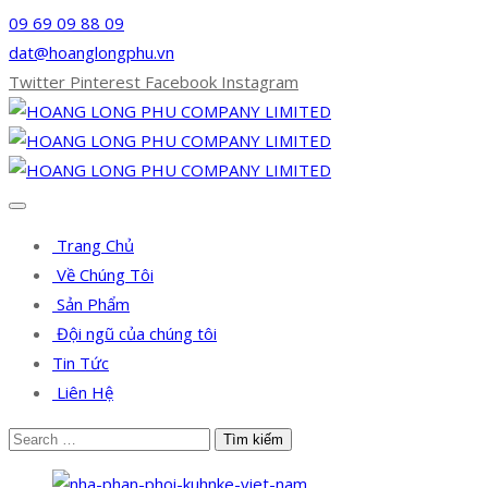
09 69 09 88 09
dat@hoanglongphu.vn
Twitter
Pinterest
Facebook
Instagram
Trang Chủ
Về Chúng Tôi
Sản Phẩm
Đội ngũ của chúng tôi
Tin Tức
Liên Hệ