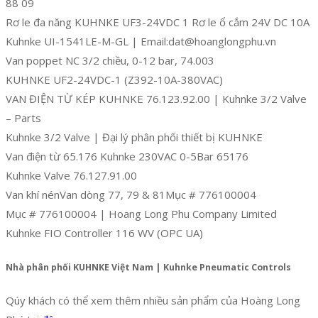
88 09
Rơ le đa năng KUHNKE UF3-24VDC 1 Rơ le ổ cắm 24V DC 10A
Kuhnke UI-1541LE-M-GL | Email:dat@hoanglongphu.vn
Van poppet NC 3/2 chiều, 0-12 bar, 74.003
KUHNKE UF2-24VDC-1 (Z392-10A-380VAC)
VAN ĐIỆN TỪ KÉP KUHNKE 76.123.92.00 | Kuhnke 3/2 Valve
– Parts
Kuhnke 3/2 Valve | Đại lý phân phối thiết bị KUHNKE
Van điện từ 65.176 Kuhnke 230VAC 0-5Bar 65176
Kuhnke Valve 76.127.91.00
Van khí nénVan dòng 77, 79 & 81Mục # 776100004
Mục # 776100004 | Hoang Long Phu Company Limited
Kuhnke FIO Controller 116 WV (OPC UA)
Nhà phân phối KUHNKE Việt Nam | Kuhnke Pneumatic Controls
Qúy khách có thể xem thêm nhiều sản phẩm của Hoàng Long