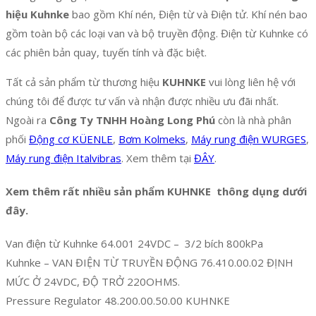
hiệu Kuhnke
bao gồm Khí nén, Điện từ và Điện tử. Khí nén bao
gồm toàn bộ các loại van và bộ truyền động. Điện từ Kuhnke có
các phiên bản quay, tuyến tính và đặc biệt.
Tất cả sản phẩm từ thương hiệu
KUHNKE
vui lòng liên hệ với
chúng tôi để được tư vấn và nhận được nhiều ưu đãi nhất.
Ngoài ra
Công Ty TNHH Hoàng Long Phú
còn là nhà phân
phối
Động cơ KÜENLE
,
Bơm Kolmeks
,
Máy rung điện WURGES
,
Máy rung điện Italvibras
. Xem thêm tại
ĐÂY
.
Xem thêm rất nhiều sản phẩm KUHNKE thông dụng dưới
đây.
Van điện từ Kuhnke 64.001 24VDC – 3/2 bích 800kPa
Kuhnke – VAN ĐIỆN TỪ TRUYỀN ĐỘNG 76.410.00.02 ĐỊNH
MỨC Ở 24VDC, ĐỘ TRỞ 220OHMS.
Pressure Regulator 48.200.00.50.00 KUHNKE