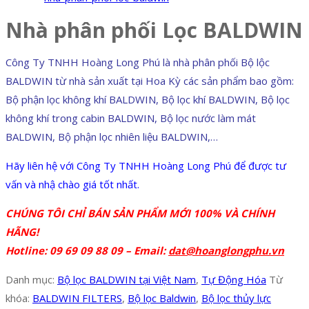
Nhà phân phối Lọc BALDWIN
Công Ty TNHH Hoàng Long Phú là nhà phân phối Bộ lộc
BALDWIN từ nhà sản xuất tại Hoa Kỳ các sản phẩm bao gồm:
Bộ phận lọc không khí BALDWIN, Bộ lọc khí BALDWIN, Bộ lọc
không khí trong cabin BALDWIN, Bộ lọc nước làm mát
BALDWIN, Bộ phận lọc nhiên liệu BALDWIN,…
Hãy liên hệ với Công Ty TNHH Hoàng Long Phú để được tư
vấn và nhậ chào giá tốt nhất.
CHÚNG TÔI CHỈ BÁN SẢN PHẨM MỚI 100% VÀ CHÍNH
HÃNG!
Hotline: 09 69 09 88 09 – Email:
dat@hoanglongphu.vn
Danh mục:
Bộ lọc BALDWIN tại Việt Nam
,
Tự Động Hóa
Từ
khóa:
BALDWIN FILTERS
,
Bộ lọc Baldwin
,
Bộ lọc thủy lực