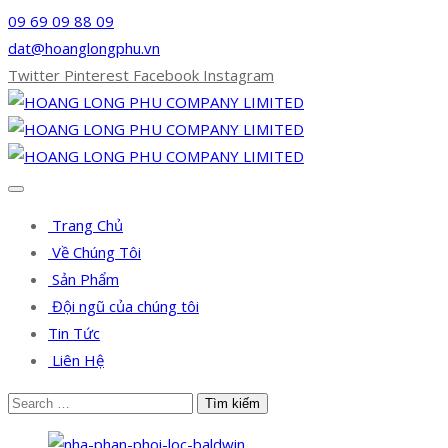
09 69 09 88 09
dat@hoanglongphu.vn
Twitter
Pinterest
Facebook
Instagram
Trang Chủ
Về Chúng Tôi
Sản Phẩm
Đội ngũ của chúng tôi
Tin Tức
Liên Hệ