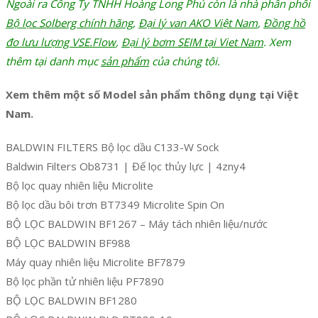
Ngoài ra Công Ty TNHH Hoàng Long Phú còn là nhà phân phối
Bộ lọc Solberg chính hãng
,
Đại lý van AKO Việt Nam
,
Đồng hồ
đo lưu lượng VSE.Flow
,
Đại lý bơm SEIM tại Viet Nam
. Xem
thêm tại danh mục
sản phẩm
của chúng tôi.
Xem thêm một số Model sản phẩm thông dụng tại Việt
Nam.
BALDWIN FILTERS Bộ lọc dầu C133-W Sock
Baldwin Filters Ob8731 | Đế lọc thủy lực | 4zny4
Bộ lọc quay nhiên liệu Microlite
Bộ lọc dầu bôi trơn BT7349 Microlite Spin On
BỘ LỌC BALDWIN BF1267 – Máy tách nhiên liệu/nước
BỘ LỌC BALDWIN BF988
Máy quay nhiên liệu Microlite BF7879
Bộ lọc phần tử nhiên liệu PF7890
BỘ LỌC BALDWIN BF1280