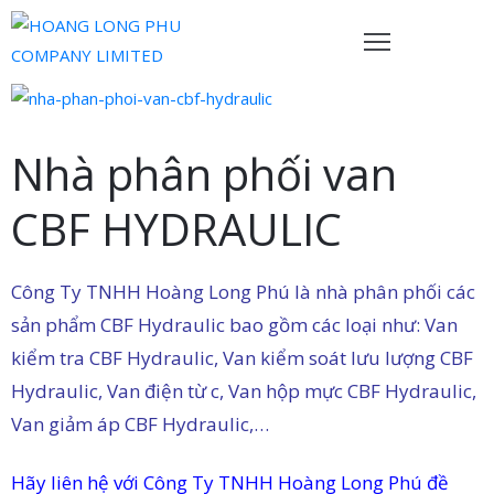
rang
hủ
Nhà phân phối van
ề
CBF HYDRAULIC
húng
ôi
Công Ty TNHH Hoàng Long Phú là nhà phân phối các
ản
hẩm
sản phẩm CBF Hydraulic bao gồm các loại như: Van
kiểm tra CBF Hydraulic, Van kiểm soát lưu lượng CBF
ội
Hydraulic, Van điện từ c, Van hộp mực CBF Hydraulic,
gũ
Van giảm áp CBF Hydraulic,…
ủa
húng
Hãy liên hệ với Công Ty TNHH Hoàng Long Phú đề
ôi