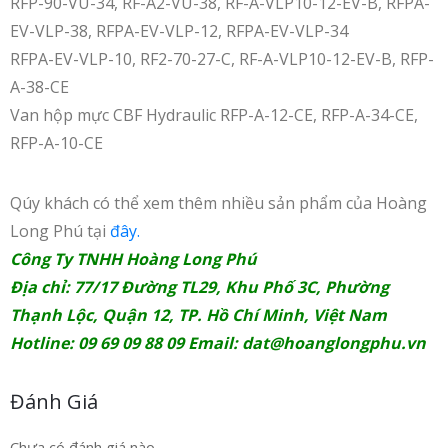
RFP-90-VU-34, RF-A2-VU-38, RF-A-VLP10-12-EV-B, RFPA-
EV-VLP-38, RFPA-EV-VLP-12, RFPA-EV-VLP-34
RFPA-EV-VLP-10, RF2-70-27-C, RF-A-VLP10-12-EV-B, RFP-
A-38-CE
Van hộp mực CBF Hydraulic RFP-A-12-CE, RFP-A-34-CE,
RFP-A-10-CE
Qúy khách có thể xem thêm nhiều sản phẩm của Hoàng
Long Phú tại
đây.
Công Ty TNHH Hoàng Long Phú
Địa chỉ: 77/17 Đường TL29, Khu Phố 3C, Phường
Thạnh Lộc, Quận 12, TP. Hồ Chí Minh, Việt Nam
Hotline: 09 69 09 88 09 Email:
dat@hoanglongphu.vn
Đánh Giá
Chưa có đánh giá nào.