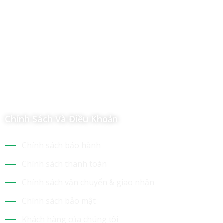
Công Ty TNHH Hoàng Long Phú
Địa chỉ: 112/6 Ấp 36, Xã Hóc Môn, Thành Phố Hồ Chí Minh,
Việt Nam
Hotline: 09 69 09 88 09 – 0377 307 350
Email:
dat@hoanglongphu.vn
Chính Sách Và Điều Khoản
Chính sách bảo hành
Chính sách thanh toán
Chính sách vận chuyển & giao nhận
Chính sách bảo mật
Khách hàng của chúng tôi