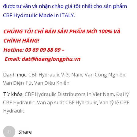
được tư vấn và nhận chào giá tốt nhất cho sản phẩm
in
CBF Hydraulic Made in ITALY.
ức
CHÚNG TÔI CHỈ BÁN SẢN PHẨM MỚI 100% VÀ
iên
CHÍNH HÃNG!
ệ
Hotline: 09 69 09 88 09 –
Email:
dat@hoanglongphu.vn
Danh mục:
CBF Hydraulic Việt Nam
,
Van Công Nghiệp
,
Van Điện Từ
,
Van Điều Khiển
Từ khóa:
CBF Hydraulic Distributors In Viet Nam
,
Đại lý
CBF Hydraulic
,
Van áp suất CBF Hydraulic
,
Van tỷ lệ CBF
Hydraulic
Share