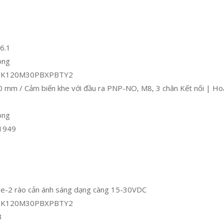
6.1
òng
Z SK120M30PBXPBTY2
 mm / Cảm biến khe với đầu ra PNP-NO, M8, 3 chân Kết nối | H
òng
1949
e-2 rào cản ánh sáng dạng càng 15-30VDC
Z SK120M30PBXPBTY2
3