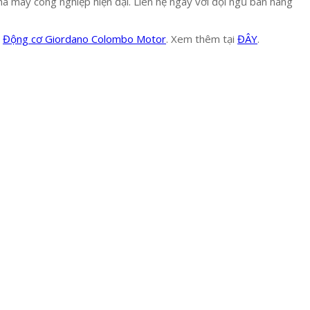
à máy công nghiệp hiện đại. Liên hệ ngay với đội ngũ bán hàng
,
Động cơ Giordano Colombo Motor
. Xem thêm tại
ĐÂY
.