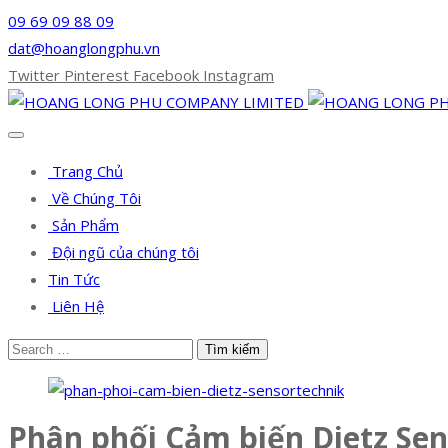
09 69 09 88 09
dat@hoanglongphu.vn
Twitter
Pinterest
Facebook
Instagram
Trang Chủ
Về Chúng Tôi
Sản Phẩm
Đội ngũ của chúng tôi
Tin Tức
Liên Hệ
Phân phối Cảm biến Dietz Sen