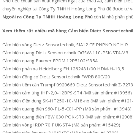
Nhờ tiêu chuẩn sản xuất nghiêm ngặt của châu Âu, cảm biến Dietz
chuyên nghiệp tại Công Ty TNHH Hoàng Long Phú để được tư v
Ngoài ra Công Ty TNHH Hoàng Long Phú
còn là nhà phân ph
Xem thêm rất nhiều mã hàng Cảm biến Dietz Sensortechni
Cảm biến vòng Dietz Sensortechnik, SIA12 CE PNPNO NC H R.
Cảm biến quang Dietz Sensortechnik OGSW-110-PSK-ST4-V.3
Cảm biến quang Baumer FPDM 12P5102/S35A
Cảm biến phản xạ Heidelberg FH.1262481/00 HDM-H-19,5
Cảm biến động cơ Dietz Sensortechnik FWRB 80C/20
Cảm biến tiệm cận Trumpf 0920669 Dietz Sensortechnik Z-727
Cảm biến cảm ứng IHP-2,0-12BPS-ST4 (Mã sản phẩm: #13956)
Cảm biến điện dung SK-HT250-10-M18-nb (Mã sản phẩm: #121
Cảm biến quang điện S60-PL-5-C01-PP (Mã sản phẩm: #13948)
Cảm biến quang điện FBW 030 POK-ST3 (Mã sản phẩm: #12908
Cảm biến vòng IRDP 70 PUK-ST4 (Mã sản phẩm: #15429)
Cảm biến siêu âm mic+340/D/TC (Mã sản phẩm: #12708)