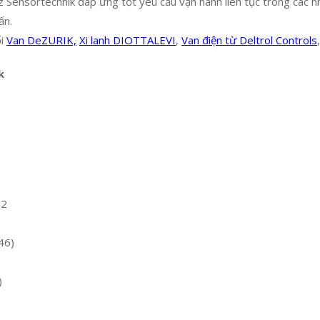
 Sensortechnik đáp ứng tốt yêu cầu vận hành liên tục trong các nh
ấn.
ối
Van DeZURIK,
Xi lanh DIOTTALEVI
,
Van điện từ Deltrol Controls
k
32
46)
)