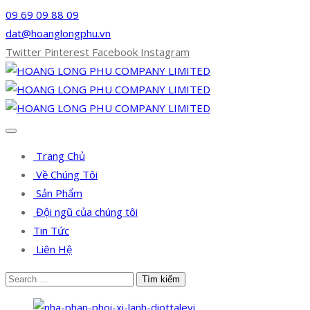
09 69 09 88 09
dat@hoanglongphu.vn
Twitter
Pinterest
Facebook
Instagram
Trang Chủ
Về Chúng Tôi
Sản Phẩm
Đội ngũ của chúng tôi
Tin Tức
Liên Hệ