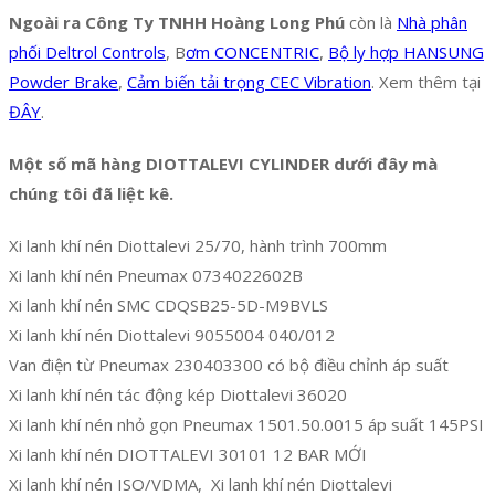
Ngoài ra Công Ty TNHH Hoàng Long Phú
còn là
Nhà phân
phối Deltrol Controls
, B
ơm CONCENTRIC
,
Bộ ly hợp HANSUNG
Powder Brake
,
Cảm biến tải trọng CEC Vibration
. Xem thêm tại
ĐÂY
.
Một số mã hàng DIOTTALEVI CYLINDER dưới đây mà
chúng tôi đã liệt kê.
Xi lanh khí nén Diottalevi 25/70, hành trình 700mm
Xi lanh khí nén Pneumax 0734022602B
Xi lanh khí nén SMC CDQSB25-5D-M9BVLS
Xi lanh khí nén Diottalevi 9055004 040/012
Van điện từ Pneumax 230403300 có bộ điều chỉnh áp suất
Xi lanh khí nén tác động kép Diottalevi 36020
Xi lanh khí nén nhỏ gọn Pneumax 1501.50.0015 áp suất 145PSI
Xi lanh khí nén DIOTTALEVI 30101 12 BAR MỚI
Xi lanh khí nén ISO/VDMA, Xi lanh khí nén Diottalevi