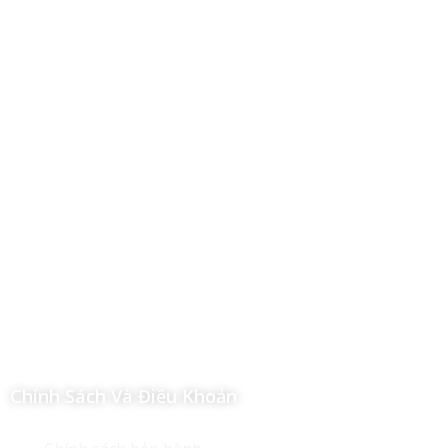
Công Ty TNHH Hoàng Long Phú
Địa chỉ: 112/6 Ấp 36, Xã Hóc Môn, Thành Phố Hồ Chí Minh,
Việt Nam
Hotline: 09 69 09 88 09 – 0377 307 350
Email:
dat@hoanglongphu.vn
Chính Sách Và Điều Khoản