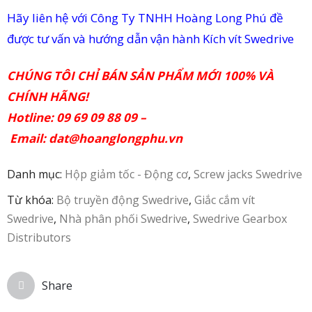
Hãy liên hệ với Công Ty TNHH Hoàng Long Phú đề
in
được tư vấn và hướng dẫn vận hành Kích vít Swedrive
ức
CHÚNG TÔI CHỈ BÁN SẢN PHẨM MỚI 100% VÀ
iên
CHÍNH HÃNG!
ệ
Hotline: 09 69 09 88 09 –
Email:
dat@hoanglongphu.vn
Danh mục:
Hộp giảm tốc - Động cơ
,
Screw jacks Swedrive
Từ khóa:
Bộ truyền động Swedrive
,
Giắc cắm vít
Swedrive
,
Nhà phân phối Swedrive
,
Swedrive Gearbox
Distributors
Share