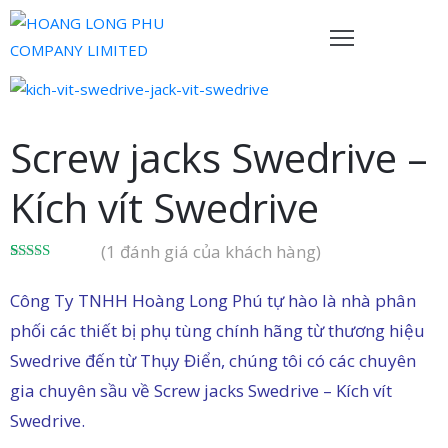
rang
hủ
Screw jacks Swedrive –
ề
Kích vít Swedrive
húng
ôi
(
1
đánh giá của khách hàng)
ản
5.00
1
trên 5
dựa trên
hẩm
Công Ty TNHH Hoàng Long Phú tự hào là nhà phân
đánh giá
phối các thiết bị phụ tùng chính hãng từ thương hiệu
ội
Swedrive đến từ Thụy Điển, chúng tôi có các chuyên
gũ
gia chuyên sầu về Screw jacks Swedrive – Kích vít
ủa
Swedrive.
húng
ôi