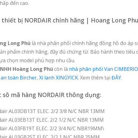
thấp đến cao.
i thiết bị NORDAIR chính hãng | Hoang Long P
ng Long Phú
là nhà phân phối chính hãng đồng hồ đo áp s
Sản phẩm chính hãng, đầy đủ chứng từ. Bảo hành theo tiêu
 lựa chọn model phù hợp nhu cầu.
TNHH Hoàng Long Phú
còn là
nhà phân phối Van CIMBERIO
an toàn Bircher
,
Xi lanh XINGYICK
. Xem thêm tại
ĐÂY
.
t sô mã hàng NORDAIR thông dụng:
dair AL03DB13T ELEC. 2/2 3/8 N/C NBR 13MM
dair AL03EB13T ELEC. 2/2 1/2 N/C NBR 13MM
dair AL03FB19T ELEC. 2/2 3/4 N/C NBR19MM\
dair AL03GB25T ELEC. 2/2 1 N/C NBR 25MM