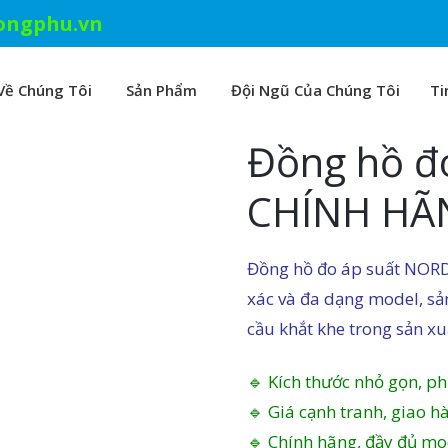
ongphu.vn
Về Chúng Tôi
Sản Phẩm
Đội Ngũ Của Chúng Tôi
Ti
Đồng hồ đ
CHÍNH HÃ
Đồng hồ đo áp suất NORDA
xác và đa dạng model, s
cầu khắt khe trong sản x
🔹 Kích thước nhỏ gọn, p
🔹 Giá cạnh tranh, giao 
🔹 Chính hãng, đầy đủ mo