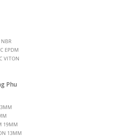
C NBR
N/C EPDM
/C VITON
ng Phu
 13MM
5MM
DM 19MM
ITON 13MM