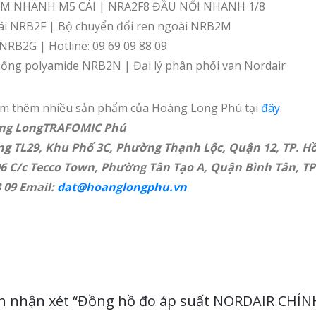
M NHANH M5 CÁI | NRA2F8 ĐẦU NỐI NHANH 1/8
cái NRB2F | Bộ chuyển đổi ren ngoài NRB2M
NRB2G | Hotline: 09 69 09 88 09
 ống polyamide NRB2N | Đại lý phân phối van Nordair
em thêm nhiều sản phẩm của Hoàng Long Phú tại
đây
.
ng LongTRAFOMIC Phú
ng TL29, Khu Phố 3C, Phường Thạnh Lộc, Quận 12, TP. Hồ
06 C/c Tecco Town, Phường Tân Tạo A, Quận Bình Tân, T
8 09 Email:
dat@hoanglongphu.vn
iên nhận xét “Đồng hồ đo áp suất NORDAIR CHÍ