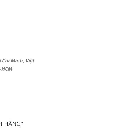
 Chí Minh, Việt
P-HCM
NH HÃNG”