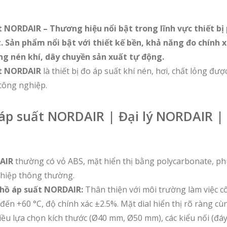
 NORDAIR – Thương hiệu nổi bật trong lĩnh vực thiết bị
. Sản phẩm nổi bật với thiết kế bền, khả năng đo chính 
g nén khí, dây chuyền sản xuất tự động.
ất NORDAIR
là thiết bị đo áp suất khí nén, hơi, chất lỏng đư
công nghiệp.
áp suất NORDAIR | Đại lý NORDAIR | 
AIR
thường có vỏ ABS, mặt hiển thị bằng polycarbonate, p
hiệp thông thường.
hồ áp suất NORDAIR:
Thân thiện với môi trường làm việc c
 đến +60 °C, độ chính xác ±2.5%. Mặt dial hiển thị rõ ràng c
iều lựa chọn kích thước (Ø40 mm, Ø50 mm), các kiểu nối (đáy,