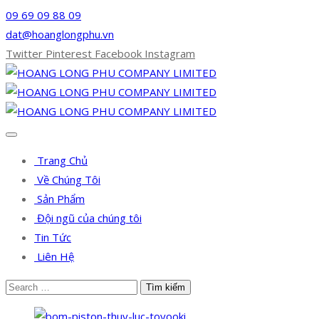
09 69 09 88 09
dat@hoanglongphu.vn
Twitter
Pinterest
Facebook
Instagram
Trang Chủ
Về Chúng Tôi
Sản Phẩm
Đội ngũ của chúng tôi
Tin Tức
Liên Hệ