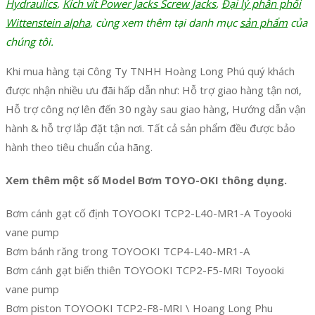
Hydraulics
,
Kích vít Power Jacks Screw Jacks
,
Đại lý phân phối
Wittenstein alpha
, cùng xem thêm tại danh mục
sản phẩm
của
chúng tôi.
Khi mua hàng tại Công Ty TNHH Hoàng Long Phú quý khách
được nhận nhiều ưu đãi hấp dẫn như: Hỗ trợ giao hàng tận nơi,
Hỗ trợ công nợ lên đến 30 ngày sau giao hàng, Hướng dẫn vận
hành & hỗ trợ lắp đặt tận nơi. Tất cả sản phẩm đều được bảo
hành theo tiêu chuẩn của hãng.
Xem thêm một số Model Bơm TOYO-OKI thông dụng.
Bơm cánh gạt cố định TOYOOKI TCP2-L40-MR1-A Toyooki
vane pump
Bơm bánh răng trong TOYOOKI TCP4-L40-MR1-A
Bơm cánh gạt biến thiên TOYOOKI TCP2-F5-MRI Toyooki
vane pump
Bơm piston TOYOOKI TCP2-F8-MRI \ Hoang Long Phu