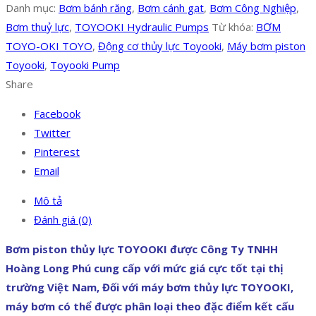
Danh mục:
Bơm bánh răng
,
Bơm cánh gạt
,
Bơm Công Nghiệp
,
Bơm thuỷ lực
,
TOYOOKI Hydraulic Pumps
Từ khóa:
BƠM
TOYO-OKI TOYO
,
Động cơ thủy lực Toyooki
,
Máy bơm piston
Toyooki
,
Toyooki Pump
Share
Facebook
Twitter
Pinterest
Email
Mô tả
Đánh giá (0)
Bơm piston thủy lực TOYOOKI được Công Ty TNHH
Hoàng Long Phú cung cấp với mức giá cực tốt tại thị
trường Việt Nam, Đối với máy bơm thủy lực TOYOOKI,
máy bơm có thể được phân loại theo đặc điểm kết cấu