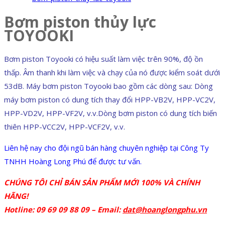
Bơm piston thủy lực
TOYOOKI
Bơm piston Toyooki có hiệu suất làm việc trên 90%, độ ồn
thấp. Âm thanh khi làm việc và chạy của nó được kiểm soát dưới
53dB. Máy bơm piston Toyooki bao gồm các dòng sau: Dòng
máy bơm piston có dung tích thay đổi HPP-VB2V, HPP-VC2V,
HPP-VD2V, HPP-VF2V, v.v.Dòng bơm piston có dung tích biến
thiên HPP-VCC2V, HPP-VCF2V, v.v.
Liên hệ nay cho đội ngũ bán hàng chuyên nghiệp tại Công Ty
TNHH Hoàng Long Phú để được tư vấn.
CHÚNG TÔI CHỈ BÁN SẢN PHẨM MỚI 100% VÀ CHÍNH
HÃNG!
Hotline: 09 69 09 88 09 – Email:
dat@hoanglongphu.vn