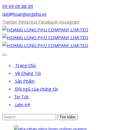
09 69 09 88 09
dat@hoanglongphu.vn
Twitter
Pinterest
Facebook
Instagram
Trang Chủ
Về Chúng Tôi
Sản Phẩm
Đội ngũ của chúng tôi
Tin Tức
Liên Hệ