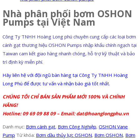
Nhà phân phối bơm OSHON
Pumps tại Việt Nam
Công Ty TNHH Hoàng Long phú chuyên cung cấp các loại bơm
cánh gạt thương hiệu OSHON Pumps nhập khẩu chính ngạch tại
Taiwan cam kết giao hàng nhanh chóng, hỗ trợ kỹ thuật và bảo
trì định kỳ miễn phí.
Hãy liên hệ với đội ngũ bàn hàng tại Công Ty TNHH Hoàng
Long Phú để được tư vấn và nhận báo giá tốt nhất.
CHÚNG TÔI CHỈ BÁN SẢN PHẨM MỚI 100% VÀ CHÍNH
HÃNG!
Hotline: 09 69 09 88 09 – Email: dat@hoanglongphu.vn
Danh mục:
Bơm cánh gạt
,
Bơm Công Nghiệp
,
OSHON Vane
Pump
Từ khóa:
Bơm dầu thủy lực OSHON
,
Bơm OSHON
,
Bơm