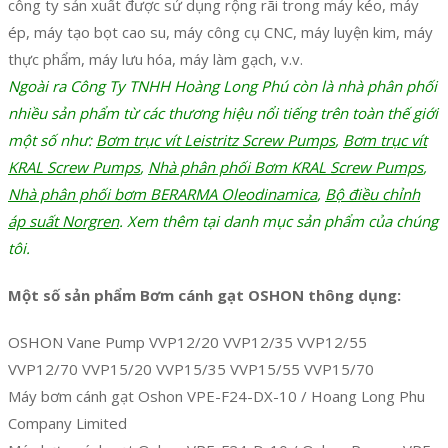
công ty sản xuất được sử dụng rộng rãi trong máy kéo, máy
ép, máy tạo bọt cao su, máy công cụ CNC, máy luyện kim, máy
thực phẩm, máy lưu hóa, máy làm gạch, v.v.
Ngoài ra Công Ty TNHH Hoàng Long Phú còn là nhà phân phối
nhiều sản phẩm từ các thương hiệu nổi tiếng trên toàn thế giới
một số như:
Bơm trục vít Leistritz Screw Pumps
,
Bơm trục vít
KRAL Screw Pumps
,
Nhà phân phối Bơm KRAL Screw Pumps
,
Nhà phân phối bơm BERARMA Oleodinamica
,
Bộ điều chỉnh
áp suất Norgren
. Xem thêm tại danh mục sản phẩm của chúng
tôi.
Một số sản phẩm Bơm cánh gạt OSHON thông dụng:
OSHON Vane Pump VVP12/20 VVP12/35 VVP12/55
VVP12/70 VVP15/20 VVP15/35 VVP15/55 VVP15/70
Máy bơm cánh gạt Oshon VPE-F24-DX-10 / Hoang Long Phu
Company Limited